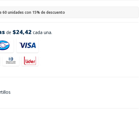
e 60 unidades con 15% de descuento
as
$24,42
de
cada una.
illos