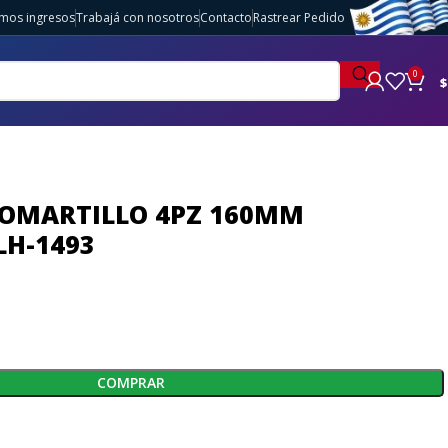
imos ingresos
Trabajá con nosotros
Contacto
Rastrear Pedido
0
$
OMARTILLO 4PZ 160MM
LH-1493
COMPRAR