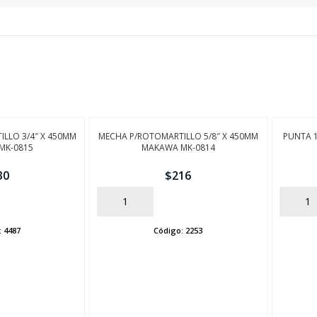
FINALIZÁ TU COMPRA
LLO 3/4″ X 450MM
MECHA P/ROTOMARTILLO 5/8″ X 450MM
PUNTA 1
MK-0815
MAKAWA MK-0814
30
$
216
AÑADIR
AÑADIR
:
4487
Código:
2253