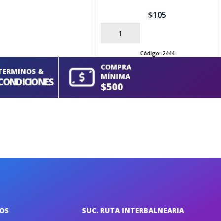
$
105
AÑADIR
Código:
2444
COMPRA
TERMINOS &
MÍNIMA
CONDICIONES
$500
IOS
SUC. RUTA INTERBALNEARIA