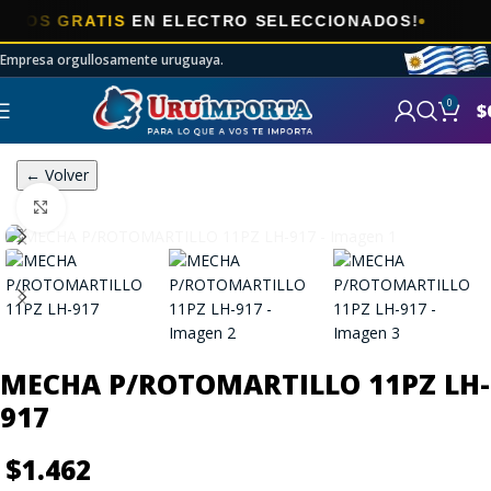
S GRATIS
EN ELECTRO SELECCIONADOS!
Empresa orgullosamente uruguaya.
0
$
← Volver
Click to enlarge
MECHA P/ROTOMARTILLO 11PZ LH-
917
$
1.462