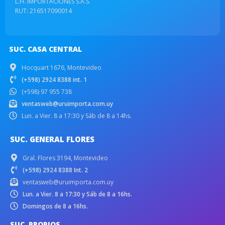
L.H. IMPORTACIONES S.A.S.
RUT: 216517090014
SUC. CASA CENTRAL
Hocquart 1676, Montevideo
(+598) 2924 8388 int. 1
(+598) 97 955 738
ventasweb@uruimporta.com.uy
Lun. a Vier. 8 a 17:30 y Sáb de 8 a 14hs.
SUC. GENERAL FLORES
Gral. Flores 3194, Montevideo
(+598) 2924 8388 Int. 2
ventasweb@uruimporta.com.uy
Lun. a Vier. 8 a 17:30 y Sáb de 8 a 16hs.
Domingos de 8 a 16hs.
SUC. PROPIOS