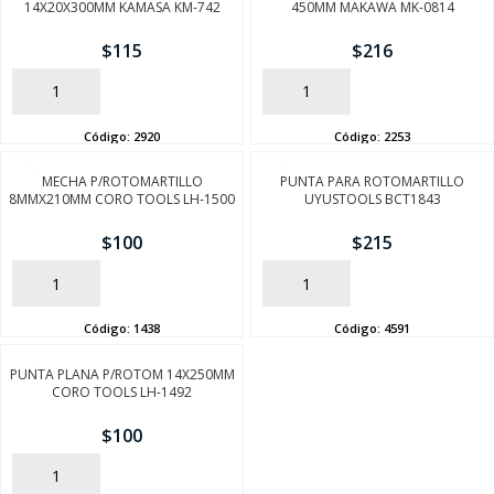
14X20X300MM KAMASA KM-742
450MM MAKAWA MK-0814
$
115
$
216
AÑADIR
AÑADIR
Código:
2920
Código:
2253
MECHA P/ROTOMARTILLO
PUNTA PARA ROTOMARTILLO
8MMX210MM CORO TOOLS LH-1500
UYUSTOOLS BCT1843
$
100
$
215
AÑADIR
AÑADIR
Código:
1438
Código:
4591
PUNTA PLANA P/ROTOM 14X250MM
CORO TOOLS LH-1492
$
100
AÑADIR