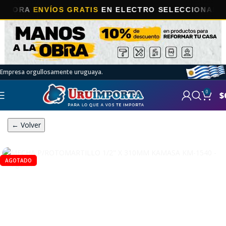
RA
ENVÍOS GRATIS
EN ELECTRO SELECCIONADOS!
Empresa orgullosamente uruguaya.
0
$
← Volver
AGOTADO