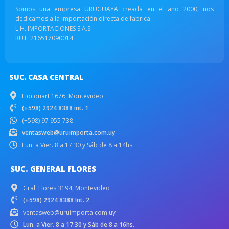
Somos una empresa URUGUAYA creada en el año 2000, nos
dedicamos a la importación directa de fabrica.
L.H. IMPORTACIONES S.A.S.
RUT: 216517090014
SUC. CASA CENTRAL
Hocquart 1676, Montevideo
(+598) 2924 8388 int. 1
(+598) 97 955 738
ventasweb@uruimporta.com.uy
Lun. a Vier. 8 a 17:30 y Sáb de 8 a 14hs.
SUC. GENERAL FLORES
Gral. Flores 3194, Montevideo
(+598) 2924 8388 Int. 2
ventasweb@uruimporta.com.uy
Lun. a Vier. 8 a 17:30 y Sáb de 8 a 16hs.