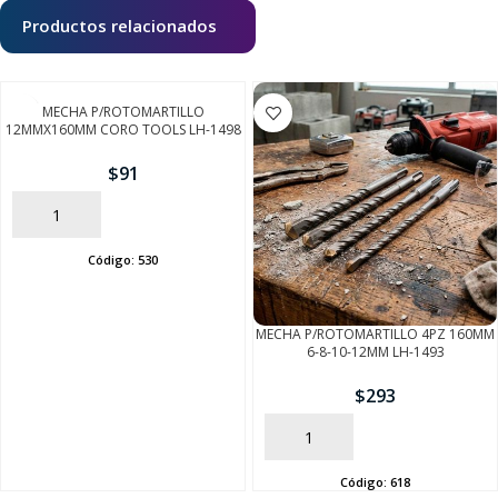
Productos relacionados
MECHA P/ROTOMARTILLO
12MMX160MM CORO TOOLS LH-1498
$
91
AÑADIR
Código:
530
MECHA P/ROTOMARTILLO 4PZ 160MM
6-8-10-12MM LH-1493
$
293
AÑADIR
SEGUÍ COMPRANDO
Código:
618