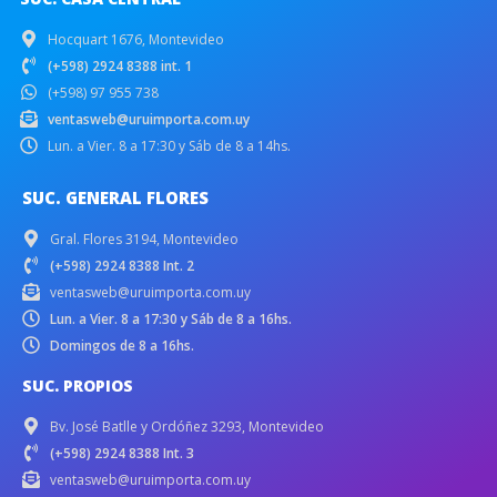
Hocquart 1676, Montevideo
(+598) 2924 8388 int. 1
(+598) 97 955 738
ventasweb@uruimporta.com.uy
Lun. a Vier. 8 a 17:30 y Sáb de 8 a 14hs.
SUC. GENERAL FLORES
Gral. Flores 3194, Montevideo
(+598) 2924 8388 Int. 2
ventasweb@uruimporta.com.uy
Lun. a Vier. 8 a 17:30 y Sáb de 8 a 16hs.
Domingos de 8 a 16hs.
SUC. PROPIOS
Bv. José Batlle y Ordóñez 3293, Montevideo
(+598) 2924 8388 Int. 3
ventasweb@uruimporta.com.uy