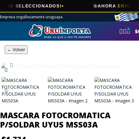
🎯
 SELECCIONADOS!
AHORA
ENVÍOS GRA
Empresa orgullosamente uruguaya.
0
$
← Volver
Click to enlarge
MASCARA FOTOCROMATICA
P/SOLDAR UYUS MSS03A