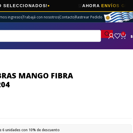
🛒
CCIONADOS!
AHORA
ENVÍOS GRATIS
EN 
imos ingresos
Trabajá con nosotros
Contacto
Rastrear Pedido
0
$
BRAS MANGO FIBRA
204
e 6 unidades con 10% de descuento