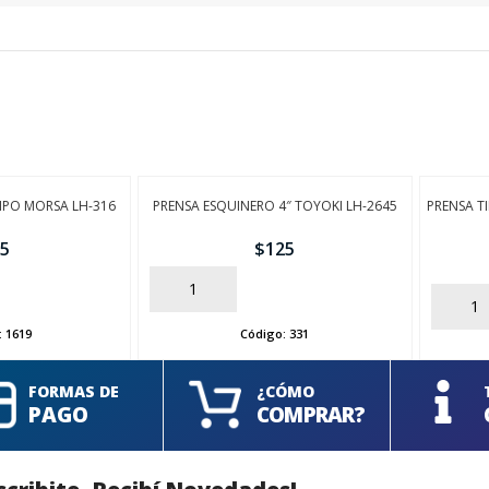
TIPO MORSA LH-316
PRENSA ESQUINERO 4″ TOYOKI LH-2645
PRENSA T
5
$
125
AÑADIR
AÑADIR
:
1619
Código:
331
FORMAS DE
¿CÓMO
PAGO
COMPRAR?