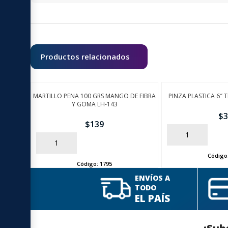
Productos relacionados
MARTILLO PENA 100 GRS MANGO DE FIBRA
PINZA PLASTICA 6″ 
Y GOMA LH-143
$
3
$
139
AÑADIR
AÑADIR
Código
Código:
1795
ENVÍOS A
TODO
EL PAÍS