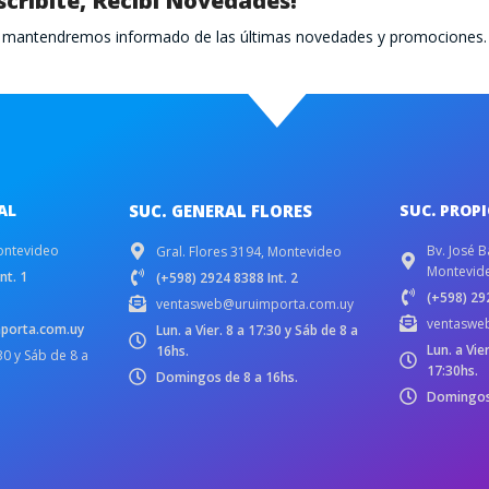
scribite, Recibí Novedades!
te mantendremos informado de las últimas novedades y promociones.
AL
SUC. GENERAL FLORES
SUC. PROP
ontevideo
Bv. José B
Gral. Flores 3194, Montevideo
Montevid
nt. 1
(+598) 2924 8388 Int. 2
(+598) 292
ventasweb@uruimporta.com.uy
ventaswe
porta.com.uy
Lun. a Vier. 8 a 17:30 y Sáb de 8 a
Lun. a Vie
16hs.
:30 y Sáb de 8 a
17:30hs.
Domingos de 8 a 16hs.
Domingos 