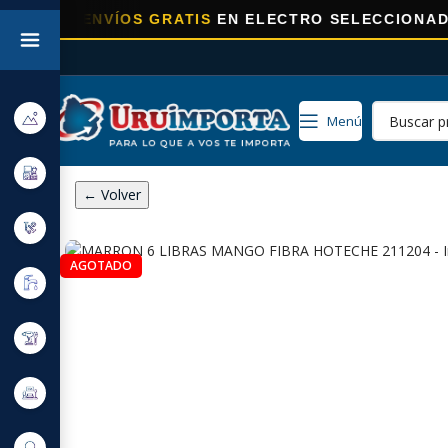
RA
ENVÍOS GRATIS
EN ELECTRO SELECCIONADOS!
Menú
← Volver
AGOTADO