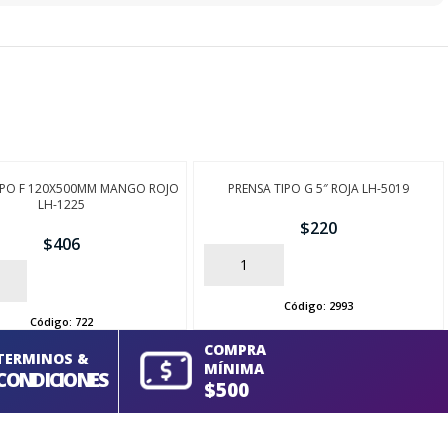
IPO F 120X500MM MANGO ROJO
PRENSA TIPO G 5″ ROJA LH-5019
LH-1225
$
220
$
406
AÑADIR
Código:
2993
Código:
722
COMPRA
TERMINOS &
MÍNIMA
CONDICIONES
$500