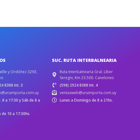
IOS
SUC. RUTA INTERBALNEARIA
atlle y Ordóñez 3293,
Ruta Interbalnearia Gral. Líber
eo
Seregni, Km 23.500. Canelones
4 8388 Int. 3
(598) 2924 8388 Int. 4
b@uruimporta.com.uy
ventasweb@uruimporta.com.uy
r. 8 a 17:30 y Sáb de 8 a
Lunes a Domingo de 8 a 21hs.
de 10 a 17:30hs.