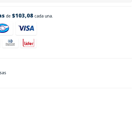
as
$103,08
de
cada una.
nsas