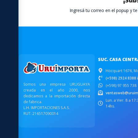
¡Sub
Ingresá tu correo en el popup y 
SUC. CASA CENTR
Hocquart 1676, M
(+598) 2924 8388 i
Somos una empresa URUGUAYA
(+598) 97 955 738
creada en el año 2000, nos
ventasweb@uruim
dedicamos a la importación directa
Lun. a Vier. 8 a 17
de fabrica.
14hs.
L.H. IMPORTACIONES S.A.S.
RUT: 216517090014