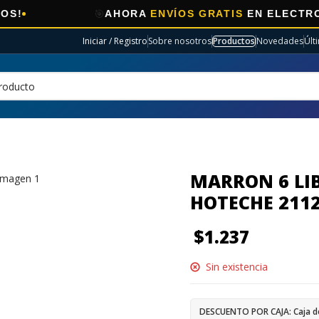
🎯
AHORA
ENVÍOS GRATIS
EN ELECTRO SELE
Iniciar / Registro
Sobre nosotros
Productos
Novedades
Últ
MARRON 6 LI
HOTECHE 211
$
1.237
Sin existencia
DESCUENTO POR CAJA: Caja d