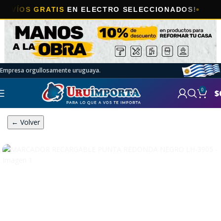
OS GRATIS
EN ELECTRO SELECCIONADOS!
Empresa orgullosamente uruguaya.
0
$
← Volver