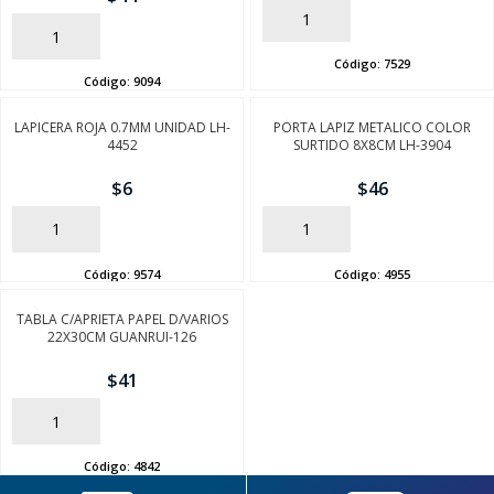
SEGUÍ COMPRANDO
AÑADIR
AÑADIR
FINALIZÁ TU COMPRA
Código:
7529
Código:
9094
LAPICERA ROJA 0.7MM UNIDAD LH-
PORTA LAPIZ METALICO COLOR
4452
SURTIDO 8X8CM LH-3904
$
6
$
46
AÑADIR
AÑADIR
Código:
9574
Código:
4955
TABLA C/APRIETA PAPEL D/VARIOS
22X30CM GUANRUI-126
$
41
AÑADIR
Código:
4842