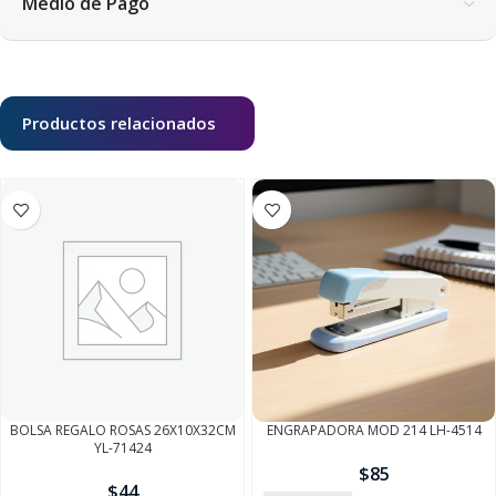
Medio de Pago
Productos relacionados
BOLSA REGALO ROSAS 26X10X32CM
ENGRAPADORA MOD 214 LH-4514
YL-71424
$
85
$
44