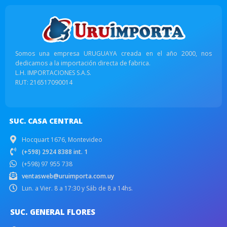
Somos una empresa URUGUAYA creada en el año 2000, nos
dedicamos a la importación directa de fabrica.
L.H. IMPORTACIONES S.A.S.
RUT: 216517090014
SUC. CASA CENTRAL
Hocquart 1676, Montevideo
(+598) 2924 8388 int. 1
(+598) 97 955 738
ventasweb@uruimporta.com.uy
Lun. a Vier. 8 a 17:30 y Sáb de 8 a 14hs.
SUC. GENERAL FLORES