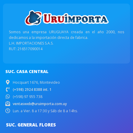
Somos una empresa URUGUAYA creada en el año 2000, nos
dedicamos a la importación directa de fabrica.
L.H. IMPORTACIONES S.A.S.
RUT: 216517090014
SUC. CASA CENTRAL
Hocquart 1676, Montevideo
(+598) 2924 8388 int. 1
(+598) 97 955 738
ventasweb@uruimporta.com.uy
Lun. a Vier. 8 a 17:30 y Sáb de 8 a 14hs.
SUC. GENERAL FLORES