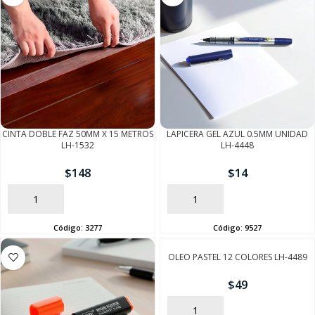
CINTA DOBLE FAZ 50MM X 15 METROS
LAPICERA GEL AZUL 0.5MM UNIDAD
LH-1532
LH-4448
$
148
$
14
AÑADIR
AÑADIR
Código:
3277
Código:
9527
OLEO PASTEL 12 COLORES LH-4489
$
49
AÑADIR