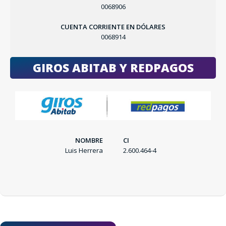
0068906
CUENTA CORRIENTE EN DÓLARES
0068914
GIROS ABITAB Y REDPAGOS
SEGUÍ COMPRANDO
FINALIZÁ TU COMPRA
NOMBRE
CI
Luis Herrera
2.600.464-4