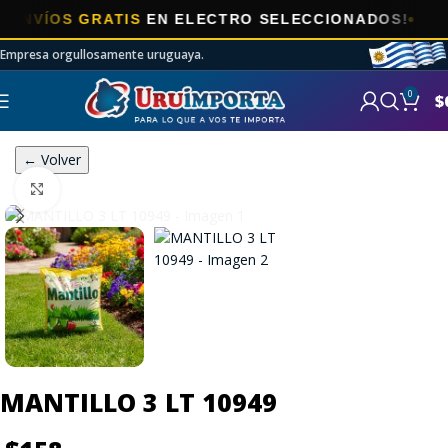
ÍOS GRATIS
EN ELECTRO SELECCIONADOS!
Empresa orgullosamente uruguaya.
0
$
← Volver
Click to enlarge
MANTILLO 3 LT 10949