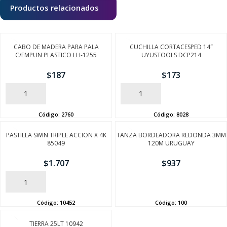
Productos relacionados
CABO DE MADERA PARA PALA
CUCHILLA CORTACESPED 14″
C/EMPUN PLASTICO LH-1255
UYUSTOOLS DCP214
$
187
$
173
AÑADIR
AÑADIR
Código:
2760
Código:
8028
PASTILLA SWIN TRIPLE ACCION X 4K
TANZA BORDEADORA REDONDA 3MM
85049
120M URUGUAY
$
1.707
$
937
AÑADIR
AÑADIR
Código:
10452
Código:
100
TIERRA 25LT 10942