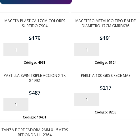
MACETA PLASTICA 17CM COLORES
MACETERO METALICO TIPO BALDE
SURTIDO 7904
DIAMETRO 17CM GMRBK36
$
179
$
191
AÑADIR
AÑADIR
Código:
4931
Código:
5124
PASTILLA SWIN TRIPLE ACCION X 1K
PERLITA 100 GRS CRECE MAS
84992
$
217
$
487
AÑADIR
AÑADIR
Código:
8203
Código:
10451
TANZA BORDEADORA 2MM X 15MTRS
REDONDA LH-2364