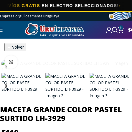
ÍOS GRATIS
EN ELECTRO SELECCIONADOS!
Empresa orgullosamente uruguaya.
0
$
← Volver
Click to enlarge
MACETA GRANDE COLOR PASTEL
SURTIDO LH-3929