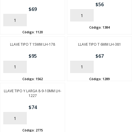
$
56
$
69
AÑADIR
AÑADIR
Código:
1384
Código:
1120
LLAVE TIPO T 15MM LH-178
LLAVE TIPO T 6MM LH-381
$
95
$
67
AÑADIR
AÑADIR
Código:
1562
Código:
1289
LLAVE TIPO Y LARGA 8-9-10MM LH-
1227
$
74
AÑADIR
Código:
2775
SEGUÍ COMPRANDO