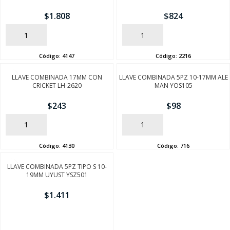
$
1.808
$
824
AÑADIR
AÑADIR
Código:
4147
Código:
2216
LLAVE COMBINADA 17MM CON
LLAVE COMBINADA 5PZ 10-17MM ALE
CRICKET LH-2620
MAN YOS105
$
243
$
98
SEGUÍ COMPRANDO
AÑADIR
AÑADIR
FINALIZÁ TU COMPRA
Código:
4130
Código:
716
LLAVE COMBINADA 5PZ TIPO S 10-
19MM UYUST YSZ501
$
1.411
AÑADIR