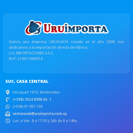
Somos una empresa URUGUAYA creada en el año 2000, nos
dedicamos a la importación directa de fabrica.
L.H. IMPORTACIONES S.A.S.
RUT: 216517090014
SUC. CASA CENTRAL
Hocquart 1676, Montevideo
(+598) 2924 8388 int. 1
(+598) 97 955 738
ventasweb@uruimporta.com.uy
Lun. a Vier. 8 a 17:30 y Sáb de 8 a 14hs.