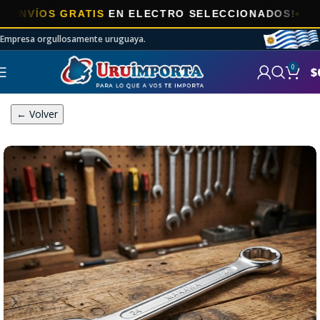
ÍOS GRATIS
EN ELECTRO SELECCIONADOS!
Empresa orgullosamente uruguaya.
0
$
← Volver