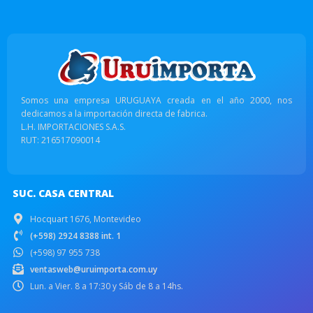
Somos una empresa URUGUAYA creada en el año 2000, nos
dedicamos a la importación directa de fabrica.
L.H. IMPORTACIONES S.A.S.
RUT: 216517090014
SUC. CASA CENTRAL
Hocquart 1676, Montevideo
(+598) 2924 8388 int. 1
(+598) 97 955 738
ventasweb@uruimporta.com.uy
Lun. a Vier. 8 a 17:30 y Sáb de 8 a 14hs.