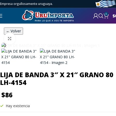
Empresa orgullosamente uruguaya.
0
$
← Volver
Click to enlarge
LIJA DE BANDA 3″ X 21″ GRANO 80
LH-4154
$
86
Hay existencia