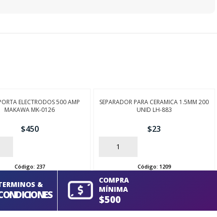
PORTA ELECTRODOS 500 AMP
SEPARADOR PARA CERAMICA 1.5MM 200
MAKAWA MK-0126
UNID LH-883
$
450
$
23
AÑADIR
Código:
237
Código:
1209
COMPRA
TERMINOS &
MÍNIMA
CONDICIONES
$500