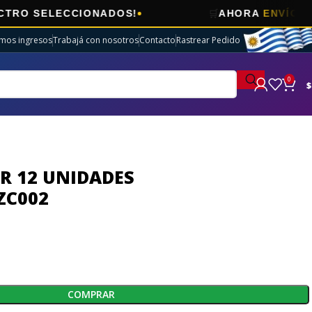
🛒
ELECCIONADOS!
AHORA
ENVÍOS GRATIS
imos ingresos
Trabajá con nosotros
Contacto
Rastrear Pedido
0
$
OR 12 UNIDADES
ZC002
COMPRAR