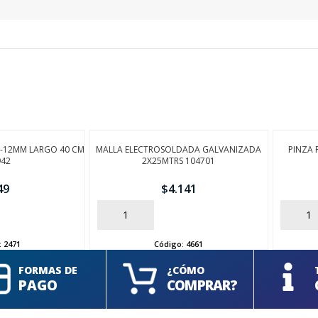
M-12MM LARGO 40 CM
MALLA ELECTROSOLDADA GALVANIZADA
PINZA 
942
2X25MTRS 104701
49
$
4.141
AÑADIR
AÑADIR
:
2471
Código:
4661
FORMAS DE
¿CÓMO
PAGO
COMPRAR?