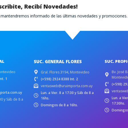
scribite, Recibí Novedades!
te mantendremos informado de las últimas novedades y promociones.
AL
SUC. GENERAL FLORES
SUC. PROP
ontevideo
Bv. José B
Gral. Flores 3194, Montevideo
Montevid
nt. 1
(+598) 2924 8388 Int. 2
(+598) 292
ventasweb@uruimporta.com.uy
ventaswe
porta.com.uy
Lun. a Vier. 8 a 17:30 y Sáb de 8 a
Lun. a Vie
16hs.
:30 y Sáb de 8 a
17:30hs.
Domingos de 8 a 16hs.
Domingos 