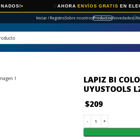
🎯
AHORA
ENVÍOS GRATIS
EN ELECTRO S
Iniciar / Registro
Sobre nosotros
Productos
Novedades
Últ
LAPIZ BI COL
UYUSTOOLS L
$
209