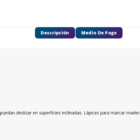
Descripción
Medio De Pago
SEGUÍ COMPRANDO
dan deslizar en superficies inclinadas. Lápices para marcar madera, l
FINALIZÁ TU COMPRA