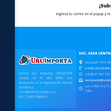
¡Sub
Ingresá tu correo en el popup y 
SUC. CASA CENTR
Hocquart 1676, M
(+598) 2924 8388 i
Somos una empresa URUGUAYA
(+598) 97 955 738
creada en el año 2000, nos
ventasweb@uruim
dedicamos a la importación directa
Lun. a Vier. 8 a 17
de fabrica.
14hs.
L.H. IMPORTACIONES S.A.S.
RUT: 216517090014