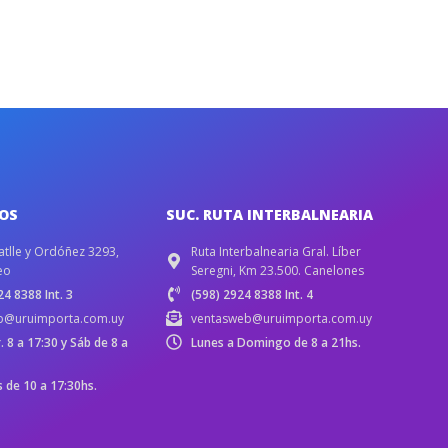
IOS
SUC. RUTA INTERBALNEARIA
atlle y Ordóñez 3293,
Ruta Interbalnearia Gral. Líber
eo
Seregni, Km 23.500. Canelones
4 8388 Int. 3
(598) 2924 8388 Int. 4
b@uruimporta.com.uy
ventasweb@uruimporta.com.uy
r. 8 a 17:30 y Sáb de 8 a
Lunes a Domingo de 8 a 21hs.
de 10 a 17:30hs.