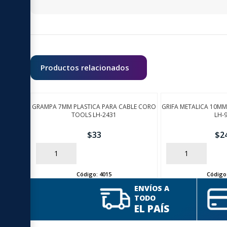
Productos relacionados
GRAMPA 7MM PLASTICA PARA CABLE CORO
GRIFA METALICA 10M
TOOLS LH-2431
LH-
$
33
$
2
AÑADIR
AÑADIR
Código:
4015
Código
ENVÍOS A
TODO
EL PAÍS