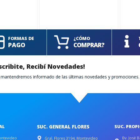
FORMAS DE
¿CÓMO
PAGO
COMPRAR?
scribite, Recibí Novedades!
te mantendremos informado de las últimas novedades y promociones.
AL
SUC. GENERAL FLORES
SUC. PROP
ontevideo
Bv. José B
Gral. Flores 3194, Montevideo