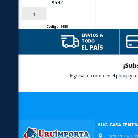
$
592
AÑADIR
Código:
9688
ENVÍOS A
TODO
EL PAÍS
¡Sub
Ingresá tu correo en el popup y 
SUC. CASA CENTR
Hocquart 1676, M