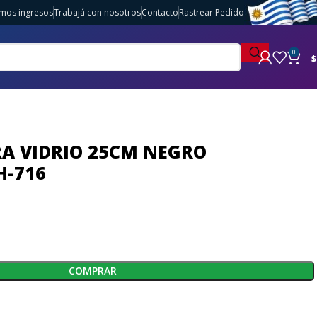
imos ingresos
Trabajá con nosotros
Contacto
Rastrear Pedido
0
$
A VIDRIO 25CM NEGRO
H-716
COMPRAR