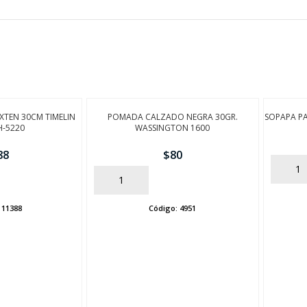
FINALIZÁ TU COMPRA
XTEN 30CM TIMELIN
POMADA CALZADO NEGRA 30GR.
SOPAPA PA
H-5220
WASSINGTON 1600
88
$
80
AÑADIR
AÑADIR
:
11388
Código:
4951