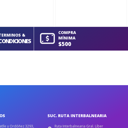
COMPRA
TERMINOS &
MÍNIMA
CONDICIONES
$500
IOS
SUC. RUTA INTERBALNEARIA
atlle y Ordóñez 3293,
Ruta Interbalnearia Gral. Líber