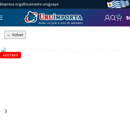
Empresa orgullosamente uruguaya.
0
$
← Volver
AGOTADO