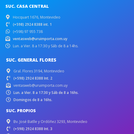
SUC. CASA CENTRAL
Hocquart 1676, Montevideo
(+598) 2924 8388 int. 1
(+598) 97 955 738
ventasweb@uruimporta.com.uy
Lun. a Vier. 8 a 17:30 y Sáb de 8 a 14hs.
SUC. GENERAL FLORES
Gral. Flores 3194, Montevideo
(+598) 2924 8388 Int. 2
ventasweb@uruimporta.com.uy
Lun. a Vier. 8 a 17:30 y Sáb de 8 a 16hs.
Domingos de 8 a 16hs.
SUC. PROPIOS
Bv. José Batlle y Ordóñez 3293, Montevideo
(+598) 2924 8388 Int. 3