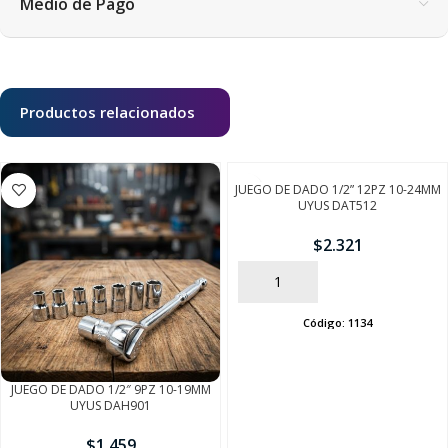
Medio de Pago
Productos relacionados
JUEGO DE DADO 1/2” 12PZ 10-24MM
UYUS DAT512
$
2.321
AÑADIR
Código:
1134
JUEGO DE DADO 1/2″ 9PZ 10-19MM
UYUS DAH901
SEGUÍ COMPRANDO
$
1.459