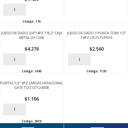
FINALIZÁ TU COMPRA
AÑADIR
Código:
176
JUEGO DE DADO 3/4”14PZ 7/8-2” CAJA
JUEGO DE DADO Y PUNTA TORX 1/2”
METAL LH-1266
16PZ UYUS TUP016
$
4.276
$
2.560
AÑADIR
AÑADIR
Código:
1045
Código:
1135
PUNTAS 1/2″ 8PZ LARGAS HEXAGONAL
GATE TOO GT124008
$
1.166
AÑADIR
Código:
3619