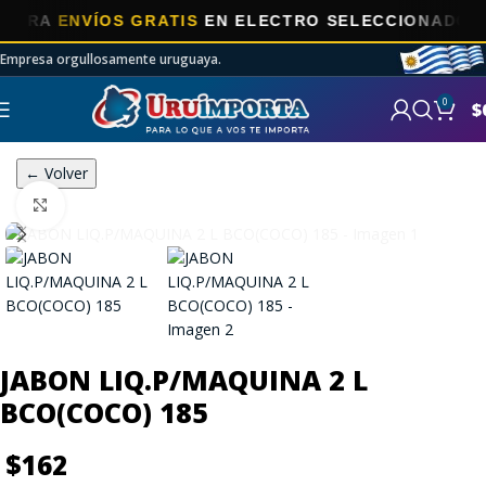
RA
ENVÍOS GRATIS
EN ELECTRO SELECCIONADOS!
Empresa orgullosamente uruguaya.
0
$
← Volver
Click to enlarge
JABON LIQ.P/MAQUINA 2 L
BCO(COCO) 185
$
162