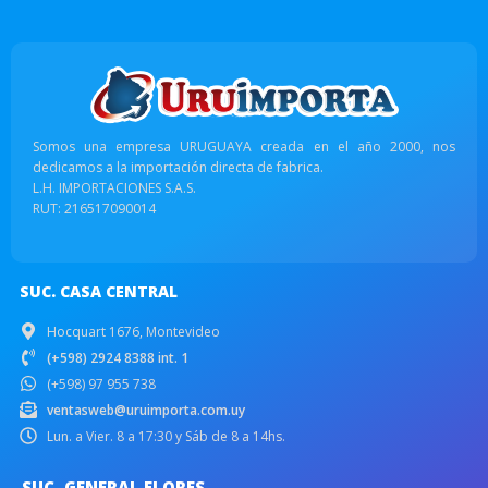
Somos una empresa URUGUAYA creada en el año 2000, nos
dedicamos a la importación directa de fabrica.
L.H. IMPORTACIONES S.A.S.
RUT: 216517090014
SUC. CASA CENTRAL
Hocquart 1676, Montevideo
(+598) 2924 8388 int. 1
(+598) 97 955 738
ventasweb@uruimporta.com.uy
Lun. a Vier. 8 a 17:30 y Sáb de 8 a 14hs.
SUC. GENERAL FLORES