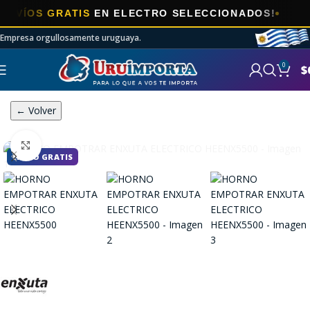
OS GRATIS
EN ELECTRO SELECCIONADOS!
Empresa orgullosamente uruguaya.
0
$
← Volver
Click to enlarge
ENVÍO GRATIS