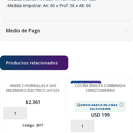
-Medida empotrar: An: 60 x Prof: 56 x Alt: 60
Medio de Pago
Productos relacionados
ENVÍO GRATIS
ANAFE 2 HORNALLAS A GAS
COCINA ENXUTA COMBINADA
ENCENDIDO ELECTRICO LH1323
CENX27200HENG
$
2.361
ENVÍO GRATIS EN 2 DÍAS
SOLO POR WEB
AÑADIR
USD 199
Código:
2077
AÑADIR