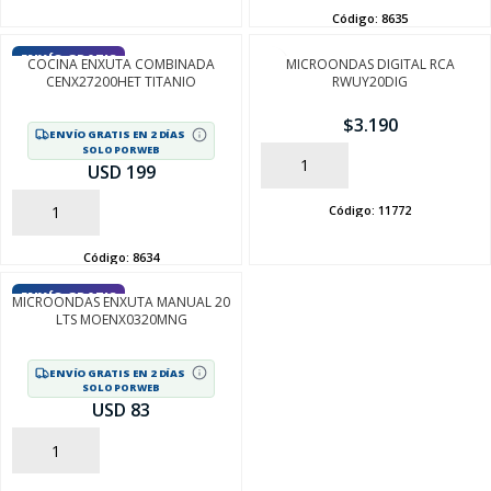
Código:
8635
ENVÍO GRATIS
COCINA ENXUTA COMBINADA
MICROONDAS DIGITAL RCA
CENX27200HET TITANIO
RWUY20DIG
$
3.190
ENVÍO GRATIS EN 2 DÍAS
SOLO POR WEB
AÑADIR
USD 199
Código:
11772
AÑADIR
SEGUÍ COMPRANDO
Código:
8634
FINALIZÁ TU COMPRA
ENVÍO GRATIS
MICROONDAS ENXUTA MANUAL 20
LTS MOENX0320MNG
ENVÍO GRATIS EN 2 DÍAS
SOLO POR WEB
USD 83
AÑADIR