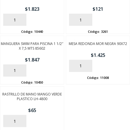
$
1.823
$
121
AÑADIR
AÑADIR
Código:
10440
Código:
3261
MANGUERA SWIM PARA PISCINA 1 1/2″
MESA REDONDA MOR NEGRA 90X72
X 7,5 MTS 85602
$
1.425
$
1.847
AÑADIR
AÑADIR
Código:
11008
Código:
10450
RASTRILLO DE MANO MANGO VERDE
PLASTICO LH-4800
$
65
AÑADIR