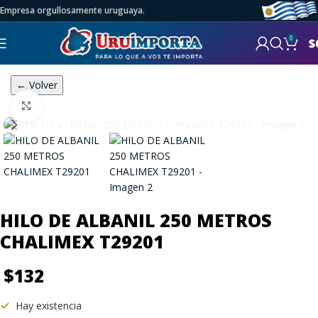
Empresa orgullosamente uruguaya.
0
$
← Volver
Click to enlarge
HILO DE ALBANIL 250 METROS
CHALIMEX T29201
$
132
Hay existencia