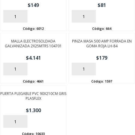
$
149
$
81
AÑADIR
AÑADIR
Código:
6012
Código:
664
MALLA ELECTROSOLDADA
PINZA MASA 500 AMP FORRADA EN
GALVANIZADA 2X25MTRS 104701
GOMA ROJA LH-84
$
4.141
$
179
AÑADIR
AÑADIR
Código:
4661
Código:
1597
PUERTA PLEGABLE PVC 90X210CM GRIS
PLASFLEX
$
1.300
AÑADIR
Código:
10633
SEGUÍ COMPRANDO