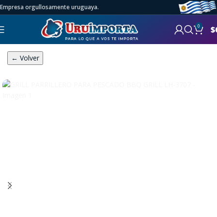
Empresa orgullosamente uruguaya.
0
$
← Volver