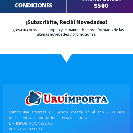
CONDICIONES
$500
¡Subscribite, Recibí Novedades!
Ingresá tu correo en el popup y te mantendremos informado de las
últimas novedades y promociones.
Somos una empresa URUGUAYA creada en el año 2000, nos
dedicamos a la importación directa de fabrica.
L.H. IMPORTACIONES S.A.S.
RUT: 216517090014