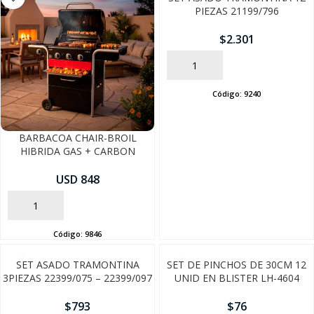
PIEZAS 21199/796
$
2.301
AÑADIR
Código:
9240
BARBACOA CHAIR-BROIL
HIBRIDA GAS + CARBON
USD 848
AÑADIR
Código:
9846
SEGUÍ COMPRANDO
SET ASADO TRAMONTINA
SET DE PINCHOS DE 30CM 12
FINALIZÁ TU COMPRA
3PIEZAS 22399/075 – 22399/097
UNID EN BLISTER LH-4604
$
793
$
76