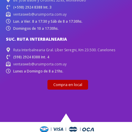
Bv. José Batlle y Ordóñez 3293, Montevideo
(+598) 2924 8388 Int. 3
ventasweb@uruimporta.com.uy
Lun. a Vier. 8 a 17:30 y Sáb de 8 a 17:30hs.
Domingos de 10 a 17:30hs.
SUC. RUTA INTERBALNEARIA
Ruta Interbalnearia Gral. Líber Seregni, Km 23.500. Canelones
(598) 2924 8388 Int. 4
ventasweb@uruimporta.com.uy
Lunes a Domingo de 8 a 21hs.
Compra en local