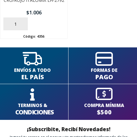
CRO/ROJO ITALOMIX LH-2792
$
1.006
SEGUÍ COMPRANDO
AÑADIR
FINALIZÁ TU COMPRA
Código:
4356
ENVÍOS A TODO
FORMAS DE
EL PAÍS
PAGO
TERMINOS &
COMPRA MÍNIMA
CONDICIONES
$500
¡Subscribite, Recibí Novedades!