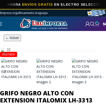
AHORA
ENVÍOS GRATIS
EN ELECTRO SELECCIONADOS
Empresa orgullosamente uruguaya.
0
$
← Volver
Click to enlarge
AGOTADO
GRIFO NEGRO ALTO CON
EXTENSION ITALOMIX LH-3313