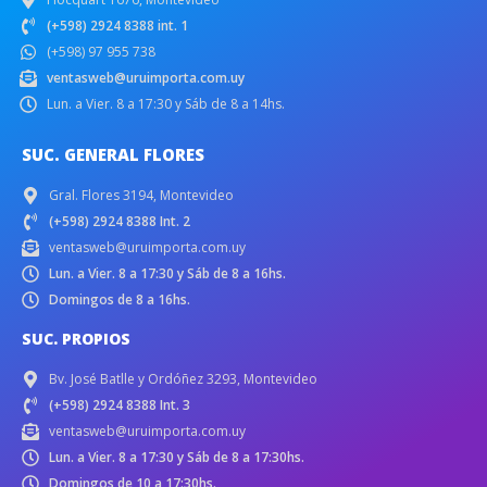
(+598) 2924 8388 int. 1
(+598) 97 955 738
ventasweb@uruimporta.com.uy
Lun. a Vier. 8 a 17:30 y Sáb de 8 a 14hs.
SUC. GENERAL FLORES
Gral. Flores 3194, Montevideo
(+598) 2924 8388 Int. 2
ventasweb@uruimporta.com.uy
Lun. a Vier. 8 a 17:30 y Sáb de 8 a 16hs.
Domingos de 8 a 16hs.
SUC. PROPIOS
Bv. José Batlle y Ordóñez 3293, Montevideo
(+598) 2924 8388 Int. 3
ventasweb@uruimporta.com.uy
Lun. a Vier. 8 a 17:30 y Sáb de 8 a 17:30hs.
Domingos de 10 a 17:30hs.