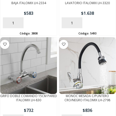
BAJA ITALOMIX LH-2334
LAVATORIO ITALOMIX LH-3320
$
583
$
1.638
AÑADIR
AÑADIR
Código:
3808
Código:
5493
SEGUÍ COMPRANDO
FINALIZÁ TU COMPRA
GRIFO DOBLE COMANDO 15CM PARED
MONOC MESADA C/PUNTERO
ITALOMIX LH-830
CRO/NEGRO ITALOMIX LH-2798
$
732
$
836