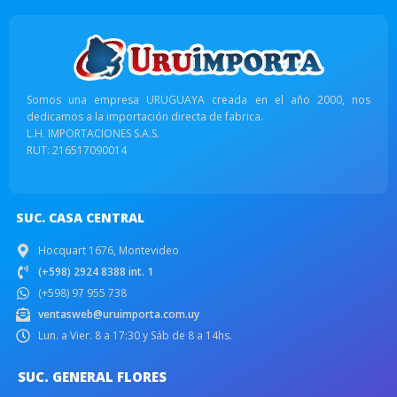
Somos una empresa URUGUAYA creada en el año 2000, nos
dedicamos a la importación directa de fabrica.
L.H. IMPORTACIONES S.A.S.
RUT: 216517090014
SUC. CASA CENTRAL
Hocquart 1676, Montevideo
(+598) 2924 8388 int. 1
(+598) 97 955 738
ventasweb@uruimporta.com.uy
Lun. a Vier. 8 a 17:30 y Sáb de 8 a 14hs.
SUC. GENERAL FLORES