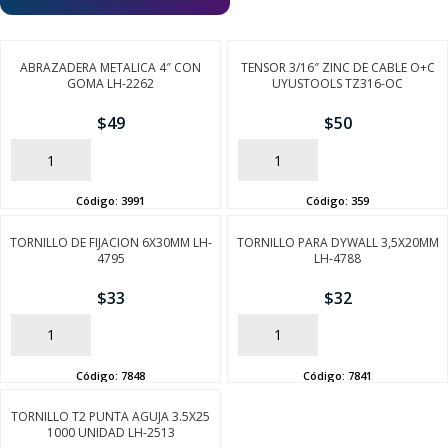
ABRAZADERA METALICA 4″ CON
TENSOR 3/16″ ZINC DE CABLE O+C
GOMA LH-2262
UYUSTOOLS TZ316-OC
$
49
$
50
AÑADIR
AÑADIR
Código:
3991
Código:
359
TORNILLO DE FIJACION 6X30MM LH-
TORNILLO PARA DYWALL 3,5X20MM
4795
LH-4788
$
33
$
32
AÑADIR
AÑADIR
Código:
7848
Código:
7841
TORNILLO T2 PUNTA AGUJA 3.5X25
1000 UNIDAD LH-2513