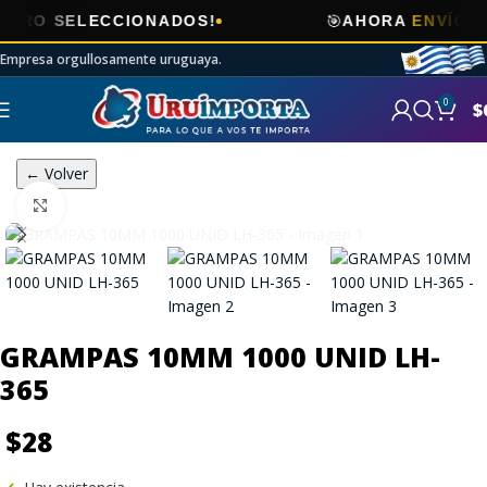
🎯
O SELECCIONADOS!
AHORA
ENVÍOS GRA
Empresa orgullosamente uruguaya.
0
$
← Volver
Click to enlarge
GRAMPAS 10MM 1000 UNID LH-
365
$
28