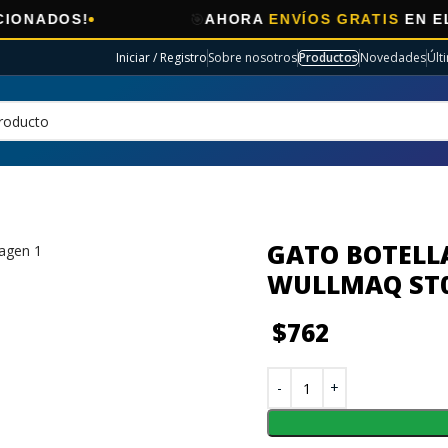
🎯
S!
AHORA
ENVÍOS GRATIS
EN ELECTRO 
Iniciar / Registro
Sobre nosotros
Productos
Novedades
Últ
GATO BOTELL
WULLMAQ ST
$
762