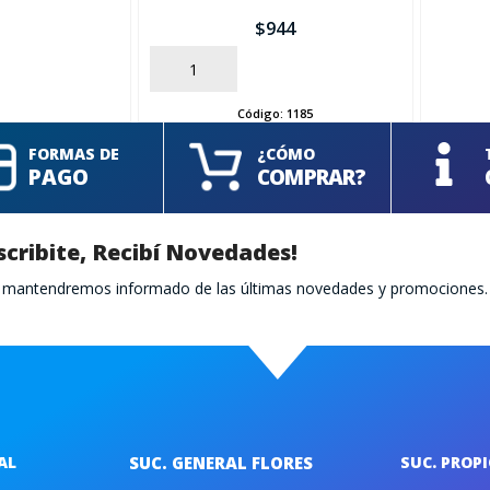
$
944
AÑADIR
Código:
1185
FORMAS DE
¿CÓMO
PAGO
COMPRAR?
scribite, Recibí Novedades!
te mantendremos informado de las últimas novedades y promociones.
AL
SUC. GENERAL FLORES
SUC. PROP