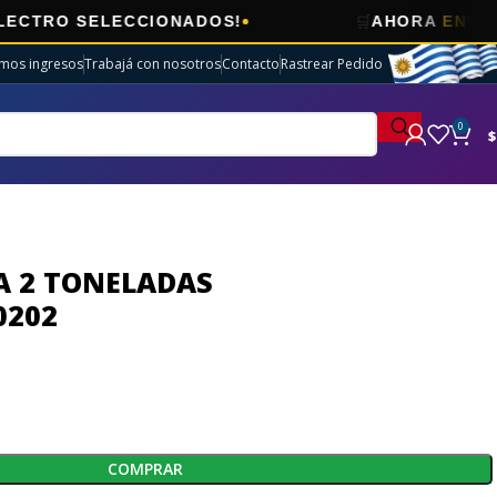
🛒
SELECCIONADOS!
AHORA
ENVÍOS GRATI
imos ingresos
Trabajá con nosotros
Contacto
Rastrear Pedido
0
$
A 2 TONELADAS
0202
COMPRAR