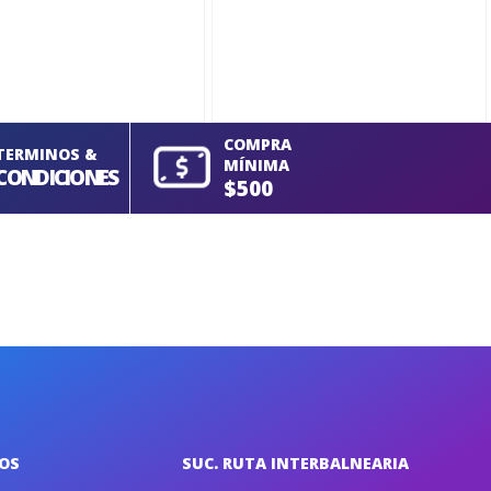
COMPRA
TERMINOS &
MÍNIMA
CONDICIONES
$500
IOS
SUC. RUTA INTERBALNEARIA