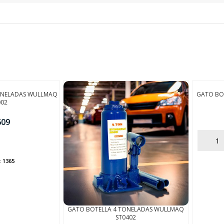
FINALIZÁ TU COMPRA
ONELADAS WULLMAQ
GATO BO
002
609
AÑADIR
:
1365
GATO BOTELLA 4 TONELADAS WULLMAQ
ST0402