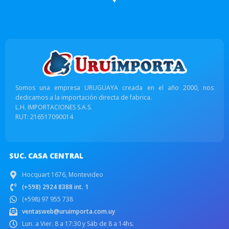
Somos una empresa URUGUAYA creada en el año 2000, nos
dedicamos a la importación directa de fabrica.
L.H. IMPORTACIONES S.A.S.
RUT: 216517090014
SUC. CASA CENTRAL
Hocquart 1676, Montevideo
(+598) 2924 8388 int. 1
(+598) 97 955 738
ventasweb@uruimporta.com.uy
Lun. a Vier. 8 a 17:30 y Sáb de 8 a 14hs.