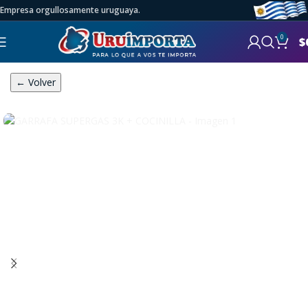
Empresa orgullosamente uruguaya.
0
$
← Volver