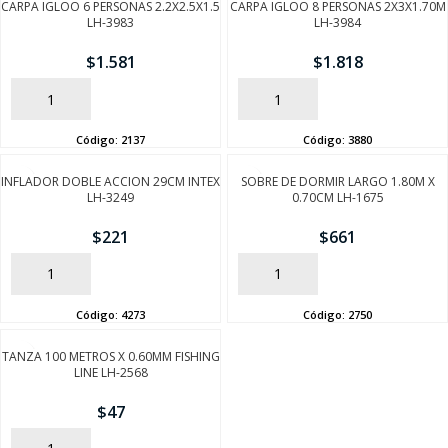
CARPA IGLOO 6 PERSONAS 2.2X2.5X1.5
CARPA IGLOO 8 PERSONAS 2X3X1.70M
LH-3983
LH-3984
$
1.581
$
1.818
AÑADIR
AÑADIR
Código:
2137
Código:
3880
INFLADOR DOBLE ACCION 29CM INTEX
SOBRE DE DORMIR LARGO 1.80M X
LH-3249
0.70CM LH-1675
$
221
$
661
AÑADIR
AÑADIR
Código:
4273
Código:
2750
TANZA 100 METROS X 0.60MM FISHING
LINE LH-2568
$
47