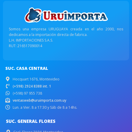
Somos una empresa URUGUAYA creada en el año 2000, nos
dedicamos a la importación directa de fabrica.
L.H. IMPORTACIONES S.A.S.
RUT: 216517090014
SUC. CASA CENTRAL
Hocquart 1676, Montevideo
(+598) 2924 8388 int. 1
(+598) 97 955 738
ventasweb@uruimporta.com.uy
Lun. a Vier. 8 a 17:30 y Sáb de 8 a 14hs.
SUC. GENERAL FLORES