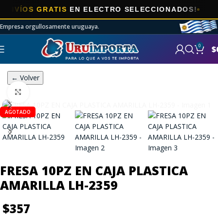
ÍOS GRATIS
EN ELECTRO SELECCIONADOS!
Empresa orgullosamente uruguaya.
0
$
← Volver
Click to enlarge
AGOTADO
FRESA 10PZ EN CAJA PLASTICA
AMARILLA LH-2359
$
357