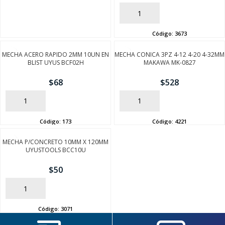
AÑADIR
Código:
3673
MECHA ACERO RAPIDO 2MM 10UN EN
MECHA CONICA 3PZ 4-12 4-20 4-32MM
BLIST UYUS BCF02H
MAKAWA MK-0827
$
68
$
528
AÑADIR
AÑADIR
SEGUÍ COMPRANDO
Código:
173
Código:
4221
FINALIZÁ TU COMPRA
MECHA P/CONCRETO 10MM X 120MM
UYUSTOOLS BCC10U
$
50
AÑADIR
Código:
3071