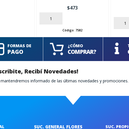
$
473
AÑADIR
AÑADIR
Código:
7582
FORMAS DE
¿CÓMO
PAGO
COMPRAR?
scribite, Recibí Novedades!
te mantendremos informado de las últimas novedades y promociones.
AL
SUC. GENERAL FLORES
SUC. PROP