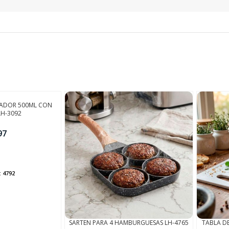
FINALIZÁ TU COMPRA
NSADOR 500ML CON
LH-3092
97
:
4792
SARTEN PARA 4 HAMBURGUESAS LH-4765
TABLA D