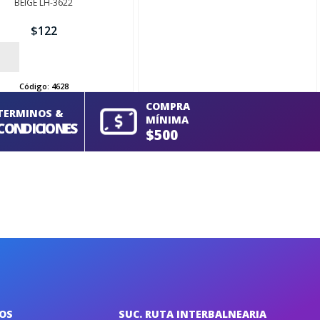
BEIGE LH-3622
$
122
Código:
4628
COMPRA
TERMINOS &
MÍNIMA
CONDICIONES
$500
IOS
SUC. RUTA INTERBALNEARIA