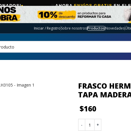
🎯
AHORA
ENVÍOS GRATIS
EN ELECTRO SE
Iniciar / Registro
Sobre nosotros
Productos
Novedades
Últ
FRASCO HERM
TAPA MADERA
$
160