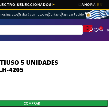
🛒
 SELECCIONADOS!
AHORA
ENVÍOS GRAT
imos ingresos
Trabajá con nosotros
Contacto
Rastrear Pedido
0
$
TIUSO 5 UNIDADES
LH-4205
COMPRAR