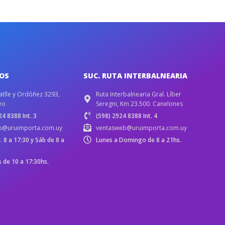
IOS
SUC. RUTA INTERBALNEARIA
atlle y Ordóñez 3293,
Ruta Interbalnearia Gral. Líber
eo
Seregni, Km 23.500. Canelones
4 8388 Int. 3
(598) 2924 8388 Int. 4
b@uruimporta.com.uy
ventasweb@uruimporta.com.uy
r. 8 a 17:30 y Sáb de 8 a
Lunes a Domingo de 8 a 21hs.
de 10 a 17:30hs.