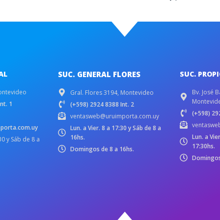
AL
SUC. GENERAL FLORES
SUC. PROP
ontevideo
Bv. José B
Gral. Flores 3194, Montevideo
Montevid
nt. 1
(+598) 2924 8388 Int. 2
(+598) 292
ventasweb@uruimporta.com.uy
ventaswe
porta.com.uy
Lun. a Vier. 8 a 17:30 y Sáb de 8 a
Lun. a Vie
16hs.
:30 y Sáb de 8 a
17:30hs.
Domingos de 8 a 16hs.
Domingos 