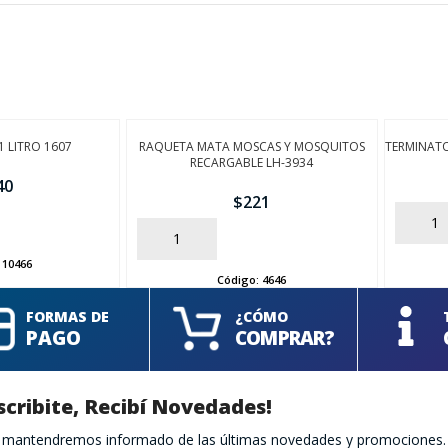
1 LITRO 1607
RAQUETA MATA MOSCAS Y MOSQUITOS
TERMINAT
RECARGABLE LH-3934
40
$
221
AÑADIR
AÑADIR
:
10466
Código:
4646
FORMAS DE
¿CÓMO
PAGO
COMPRAR?
scribite, Recibí Novedades!
te mantendremos informado de las últimas novedades y promociones.