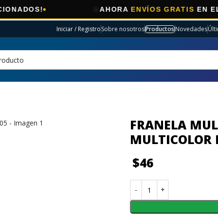
🎯
S!
AHORA
ENVÍOS GRATIS
EN ELECTRO
Iniciar / Registro
Sobre nosotros
Productos
Novedades
Últ
FRANELA MUL
MULTICOLOR 
$
46