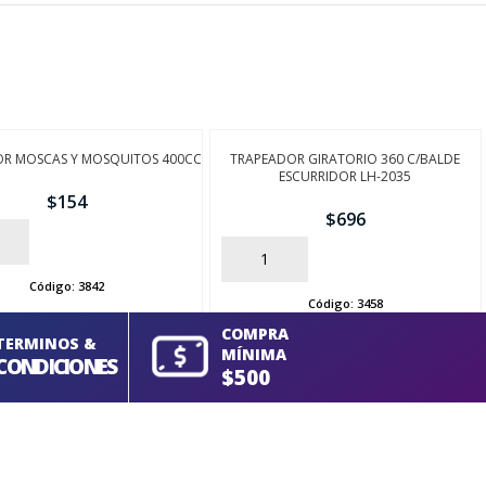
OR MOSCAS Y MOSQUITOS 400CC
TRAPEADOR GIRATORIO 360 C/BALDE
ESCURRIDOR LH-2035
$
154
$
696
AÑADIR
Código:
3842
Código:
3458
COMPRA
TERMINOS &
MÍNIMA
CONDICIONES
$500