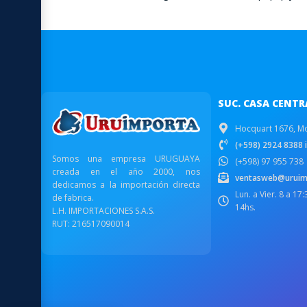
SUC. CASA CENTR
Hocquart 1676, M
(+598) 2924 8388 i
Somos una empresa URUGUAYA
(+598) 97 955 738
creada en el año 2000, nos
ventasweb@uruim
dedicamos a la importación directa
Lun. a Vier. 8 a 17
de fabrica.
14hs.
L.H. IMPORTACIONES S.A.S.
RUT: 216517090014