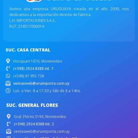
Somos una empresa URUGUAYA creada en el año 2000, nos
dedicamos a la importación directa de fabrica.
L.H. IMPORTACIONES S.A.S.
RUT: 216517090014
SUC. CASA CENTRAL
Hocquart 1676, Montevideo
(+598) 2924 8388 int. 1
(+598) 97 955 738
ventasweb@uruimporta.com.uy
Lun. a Vier. 8 a 17:30 y Sáb de 8 a 14hs.
SUC. GENERAL FLORES
Gral. Flores 3194, Montevideo
(+598) 2924 8388 Int. 2
ventasweb@uruimporta.com.uy