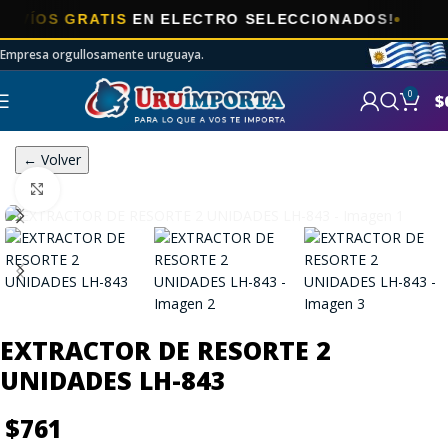
OS GRATIS
EN ELECTRO SELECCIONADOS!
Empresa orgullosamente uruguaya.
0
$
← Volver
Click to enlarge
EXTRACTOR DE RESORTE 2
UNIDADES LH-843
$
761