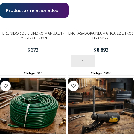
Productos relacionados
BRUNIDOR DE CILINDRO MANUAL 1-
ENGRASADORA NEUMATICA 22 LITROS
1/4 3-1/2 LH-3020
TK-AGP22L
$
673
$
8.893
AÑADIR
AÑADIR
Código:
312
Código:
1850