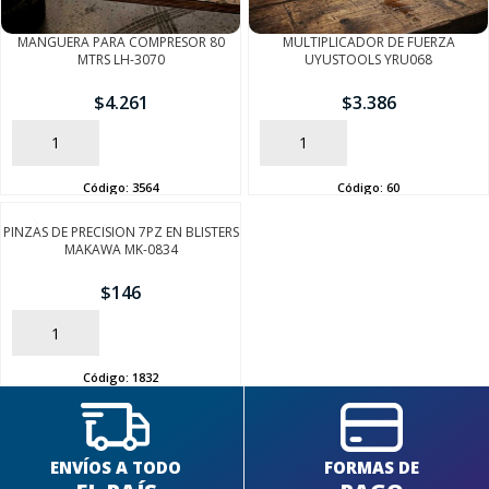
MANGUERA PARA COMPRESOR 80
MULTIPLICADOR DE FUERZA
MTRS LH-3070
UYUSTOOLS YRU068
$
4.261
$
3.386
AÑADIR
AÑADIR
Código:
3564
Código:
60
SEGUÍ COMPRANDO
PINZAS DE PRECISION 7PZ EN BLISTERS
FINALIZÁ TU COMPRA
MAKAWA MK-0834
$
146
AÑADIR
Código:
1832
ENVÍOS A TODO
FORMAS DE