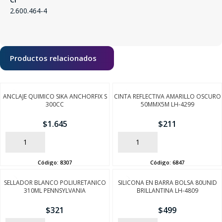
2.600.464-4
Productos relacionados
ANCLAJE QUIMICO SIKA ANCHORFIX S
CINTA REFLECTIVA AMARILLO OSCURO
300CC
50MMX5M LH-4299
$
1.645
$
211
AÑADIR
AÑADIR
Código:
8307
Código:
6847
SELLADOR BLANCO POLIURETANICO
SILICONA EN BARRA BOLSA 80UNID
310ML PENNSYLVANIA
BRILLANTINA LH-4809
$
321
$
499