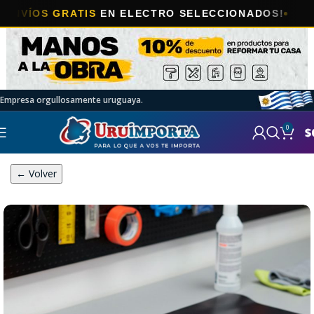
🎯
GRATIS
EN ELECTRO SELECCIONADOS!
A
Empresa orgullosamente uruguaya.
0
$
← Volver