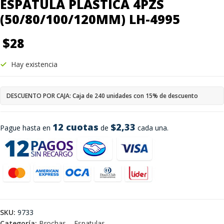
ESPATULA PLASTICA 4PZS
(50/80/100/120MM) LH-4995
$
28
Hay existencia
DESCUENTO POR CAJA: Caja de 240 unidades con 15% de descuento
12 cuotas
$2,33
Pague hasta en
de
cada una.
SKU:
9733
Categoría:
Brochas – Espatulas