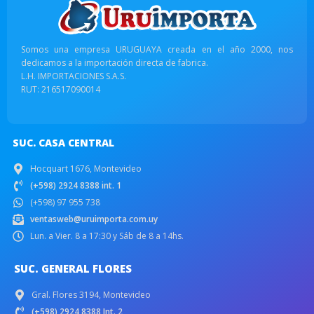
Somos una empresa URUGUAYA creada en el año 2000, nos
dedicamos a la importación directa de fabrica.
L.H. IMPORTACIONES S.A.S.
RUT: 216517090014
SUC. CASA CENTRAL
Hocquart 1676, Montevideo
(+598) 2924 8388 int. 1
(+598) 97 955 738
ventasweb@uruimporta.com.uy
Lun. a Vier. 8 a 17:30 y Sáb de 8 a 14hs.
SUC. GENERAL FLORES
Gral. Flores 3194, Montevideo
(+598) 2924 8388 Int. 2