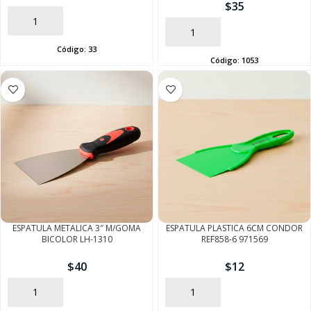
$
35
AÑADIR
AÑADIR
Código:
33
Código:
1053
ESPATULA METALICA 3″ M/GOMA
ESPATULA PLASTICA 6CM CONDOR
BICOLOR LH-1310
REF858-6 971569
$
40
$
12
AÑADIR
AÑADIR