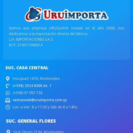
Somos una empresa URUGUAYA creada en el año 2000, nos
dedicamos a la importación directa de fabrica.
L.H. IMPORTACIONES S.A.S.
RUT: 216517090014
SUC. CASA CENTRAL
Hocquart 1676, Montevideo
(+598) 2924 8388 int. 1
(+598) 97 955 738
ventasweb@uruimporta.com.uy
Lun. a Vier. 8 a 17:30 y Sáb de 8 a 14hs.
SUC. GENERAL FLORES
Gral. Flores 3194, Montevideo