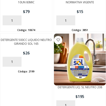
10UN 80MIC
NORMATIVA VIGENTE
$
79
$
15
AÑADIR
AÑADIR
Código:
10674
Código:
3851
DETERGENTE 500CC LIQUIDO NEUTRO
GIRANDO SOL 165
$
26
AÑADIR
Código:
2199
DETERGENTE LIQ. 5L NEUTRO 208
$
195
SEGUÍ COMPRANDO
AÑADIR