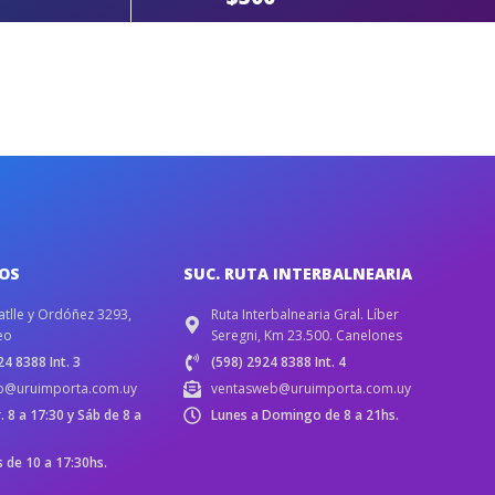
IOS
SUC. RUTA INTERBALNEARIA
atlle y Ordóñez 3293,
Ruta Interbalnearia Gral. Líber
eo
Seregni, Km 23.500. Canelones
4 8388 Int. 3
(598) 2924 8388 Int. 4
b@uruimporta.com.uy
ventasweb@uruimporta.com.uy
r. 8 a 17:30 y Sáb de 8 a
Lunes a Domingo de 8 a 21hs.
de 10 a 17:30hs.