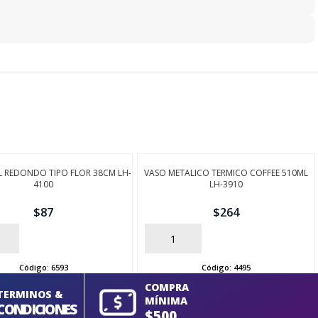
L REDONDO TIPO FLOR 38CM LH-
VASO METALICO TERMICO COFFEE 510ML
4100
LH-3910
$
87
$
264
AÑADIR
Código:
6593
Código:
4495
COMPRA
TERMINOS &
MÍNIMA
CONDICIONES
$500