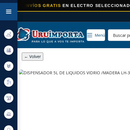
A
ENVÍOS GRATIS
EN ELECTRO SELECCIONADOS!
Menú
← Volver