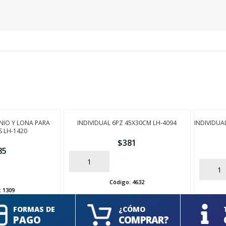
NIO Y LONA PARA
INDIVIDUAL 6PZ 45X30CM LH-4094
INDIVIDUA
 LH-1420
$
381
85
AÑADIR
AÑADIR
Código:
4632
:
1309
FORMAS DE
¿CÓMO
PAGO
COMPRAR?