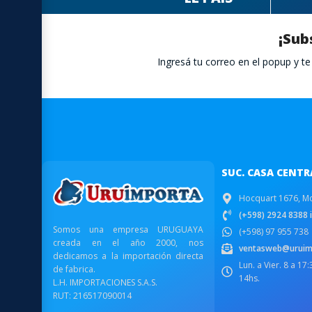
¡Sub
Ingresá tu correo en el popup y 
SUC. CASA CENTR
Hocquart 1676, M
(+598) 2924 8388 i
Somos una empresa URUGUAYA
(+598) 97 955 738
creada en el año 2000, nos
ventasweb@uruim
dedicamos a la importación directa
Lun. a Vier. 8 a 17
de fabrica.
14hs.
L.H. IMPORTACIONES S.A.S.
RUT: 216517090014