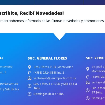
scribite, Recibí Novedades!
te mantendremos informado de las últimas novedades y promociones.
AL
SUC. GENERAL FLORES
SUC. PROP
ontevideo
Bv. José B
Gral. Flores 3194, Montevideo
Montevid
nt. 1
(+598) 2924 8388 Int. 2
(+598) 292
ventasweb@uruimporta.com.uy
ventaswe
porta.com.uy
Lun. a Vier. 8 a 17:30 y Sáb de 8 a
Lun. a Vie
16hs.
:30 y Sáb de 8 a
17:30hs.
Domingos de 8 a 16hs.
Domingos 