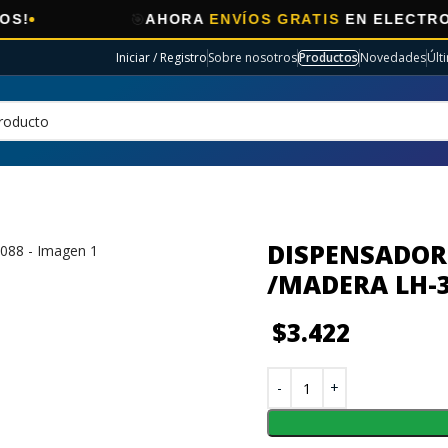
🎯
AHORA
ENVÍOS GRATIS
EN ELECTRO SELEC
Iniciar / Registro
Sobre nosotros
Productos
Novedades
Últ
DISPENSADOR 
/MADERA LH-
$
3.422