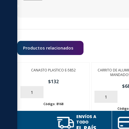
Productos relacionados
CANASTO PLASTICO E-5852
CARRITO DE ALUMI
MANDADOS
$
132
$
6
AÑADIR
AÑADIR
Código:
8168
Código
ENVÍOS A
TODO
EL PAÍS