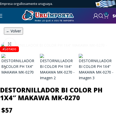
Empresa orgullosamente uruguaya.
0
$
← Volver
Click to enlarge
AGOTADO
DESTORNILLADOR BI COLOR PH
1X4″ MAKAWA MK-0270
$
57