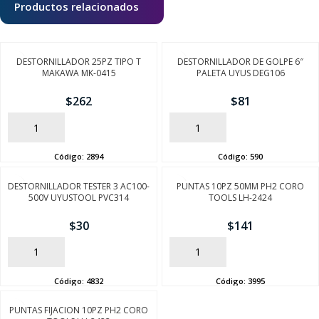
Productos relacionados
DESTORNILLADOR 25PZ TIPO T
DESTORNILLADOR DE GOLPE 6″
MAKAWA MK-0415
PALETA UYUS DEG106
$
262
$
81
AÑADIR
AÑADIR
Código:
2894
Código:
590
DESTORNILLADOR TESTER 3 AC100-
PUNTAS 10PZ 50MM PH2 CORO
500V UYUSTOOL PVC314
TOOLS LH-2424
$
30
$
141
AÑADIR
AÑADIR
Código:
4832
Código:
3995
PUNTAS FIJACION 10PZ PH2 CORO