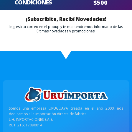
CONDICIONES
$500
¡Subscribite, Recibí Novedades!
Ingresá tu correo en el popup y te mantendremos informado de las
últimas novedades y promociones.
Somos una empresa URUGUAYA creada en el año 2000, nos
dedicamos a la importación directa de fabrica.
L.H. IMPORTACIONES S.A.S.
RUT: 216517090014