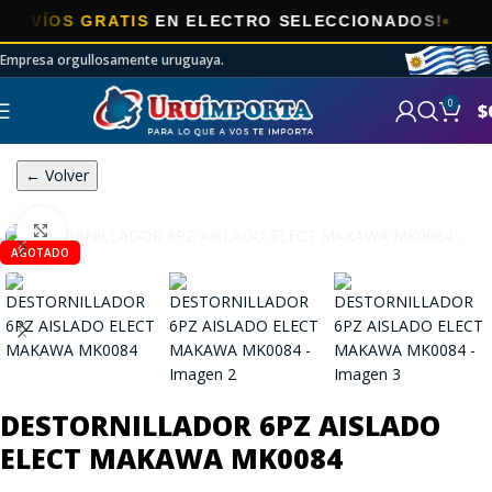
ÍOS GRATIS
EN ELECTRO SELECCIONADOS!
Empresa orgullosamente uruguaya.
0
$
← Volver
Click to enlarge
AGOTADO
DESTORNILLADOR 6PZ AISLADO
ELECT MAKAWA MK0084