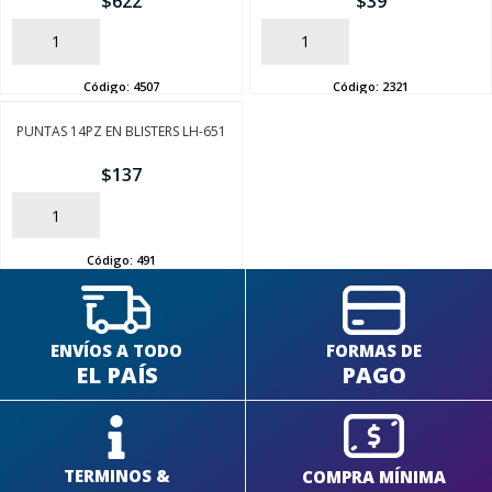
$
622
$
39
AÑADIR
AÑADIR
Código:
4507
Código:
2321
PUNTAS 14PZ EN BLISTERS LH-651
SEGUÍ COMPRANDO
$
137
FINALIZÁ TU COMPRA
AÑADIR
Código:
491
ENVÍOS A TODO
FORMAS DE
EL PAÍS
PAGO
TERMINOS &
COMPRA MÍNIMA