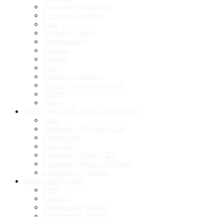
Deco, Revestimientos
Ecritorio, Escolares
Loza
Mochilas, Valijas
Organizadores
Paraguas
Perchas
Pilas
Relojes – Teléfonos
Soporte Electrodomésticos
Toallas
Velas
ILUMINACIÓN, ELECTRICIDAD
Back
Artefactos – Plafones LED
Electricidad
Focos LED
Lámparas – Tubos LED
Lámparas Colgar – Apliques
Luminaria – Tortugas
INDUMENTARIA
Back
Calzado
Indumentaria Casual
Indumentaria Trabajo