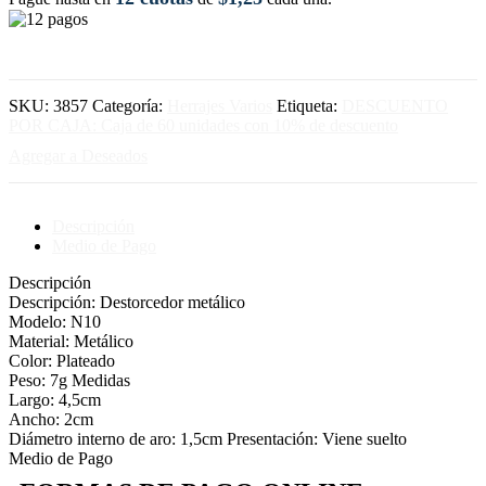
SKU:
3857
Categoría:
Herrajes Varios
Etiqueta:
DESCUENTO
POR CAJA: Caja de 60 unidades con 10% de descuento
Agregar a Deseados
Descripción
Medio de Pago
Descripción
Descripción: Destorcedor metálico
Modelo: N10
Material: Metálico
Color: Plateado
Peso: 7g Medidas
Largo: 4,5cm
Ancho: 2cm
Diámetro interno de aro: 1,5cm Presentación: Viene suelto
Medio de Pago