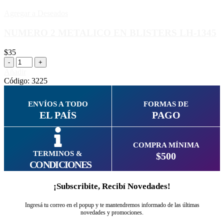
Agregar a Deseados
NUMERO 2 METALICO EN BLISTERS LH-1345
$
35
Añadir
Código:
3225
ENVÍOS A TODO
FORMAS DE
EL PAÍS
PAGO
COMPRA MÍNIMA
TERMINOS &
$500
CONDICIONES
¡Subscribite, Recibí Novedades!
Ingresá tu correo en el popup y te mantendremos informado de las últimas
novedades y promociones.