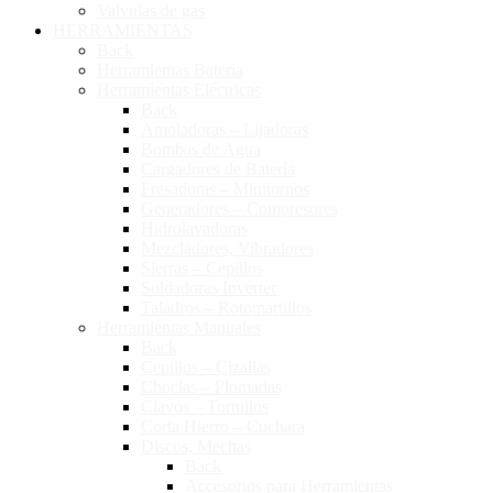
Valvulas de gas
HERRAMIENTAS
SEGUÍ COMPRANDO
Back
Herramientas Batería
FINALIZÁ TU COMPRA
Herramientas Eléctricas
Back
Amoladoras – Lijadoras
Bombas de Agua
Cargadores de Batería
Fresadoras – Minitornos
Generadores – Compresores
Hidrolavadoras
Mezcladores, Vibradores
Sierras – Cepillos
Soldadoras Inverter
Taladros – Rotomartillos
Herramientas Manuales
Back
Cepillos – Cizallas
Choclas – Plomadas
Clavos – Tornillos
Corta Hierro – Cuchara
Discos, Mechas
Back
Accesorios para Herramientas