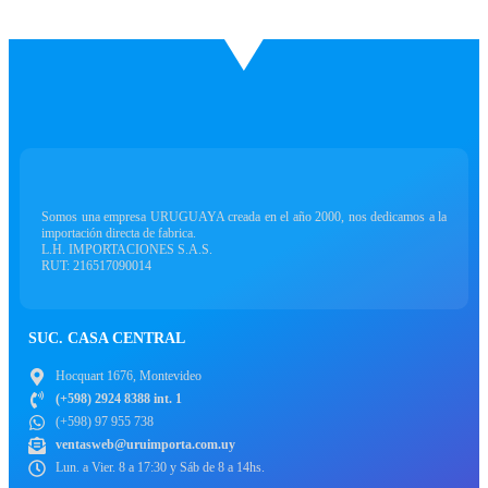
Somos una empresa URUGUAYA creada en el año 2000, nos dedicamos a la
importación directa de fabrica.
L.H. IMPORTACIONES S.A.S.
RUT: 216517090014
SUC. CASA CENTRAL
Hocquart 1676, Montevideo
(+598) 2924 8388 int. 1
(+598) 97 955 738
ventasweb@uruimporta.com.uy
Lun. a Vier. 8 a 17:30 y Sáb de 8 a 14hs.