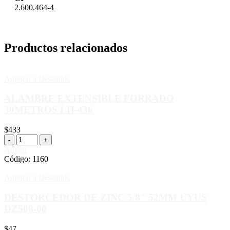
2.600.464-4
Productos relacionados
Agregar a Deseados
ALAMBRE EXTENSIBLE FORRADO
30METROS LH-436
$
433
Añadir
Código:
1160
Agregar a Deseados
DESTORCEDOR DE ZINC 5/8″ 52MM UYUS
DZ508-00
$
47