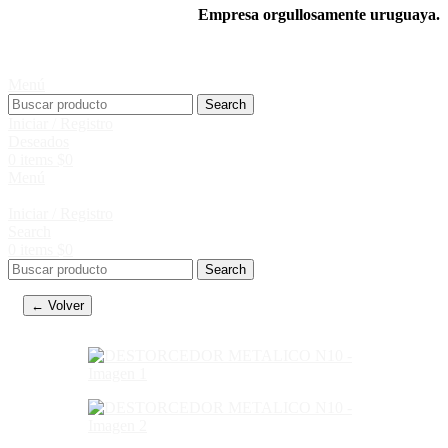
Empresa orgullosamente uruguaya.
Menú
Search
Iniciar / Registro
Deseados
0
items
$
0
Menú
Iniciar / Registro
Search
0
items
$
0
Search
← Volver