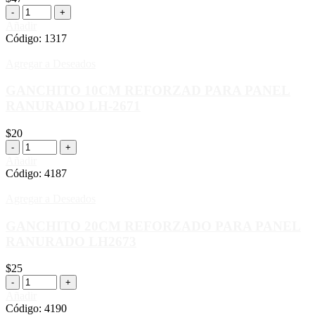
Añadir
Código:
1317
Agregar a Deseados
GANCHITO 10CM REFORZAD PARA PANEL
RANURADO LH-2671
$
20
Añadir
Código:
4187
Agregar a Deseados
GANCHITO 20CM REFORZADO PARA PANEL
RANURADO LH2673
$
25
Añadir
Código:
4190