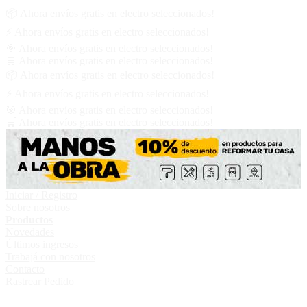
📦
Ahora
envíos gratis
en electro seleccionados!
⚡
Ahora
envíos gratis
en electro seleccionados!
🎯
Ahora
envíos gratis
en electro seleccionados!
🛒
Ahora
envíos gratis
en electro seleccionados!
📦
Ahora
envíos gratis
en electro seleccionados!
⚡
Ahora
envíos gratis
en electro seleccionados!
🎯
Ahora
envíos gratis
en electro seleccionados!
🛒
Ahora
envíos gratis
en electro seleccionados!
Iniciar / Registro
Sobre nosotros
Productos
Novedades
Últimos ingresos
Trabajá con nosotros
Contacto
Rastrear Pedido