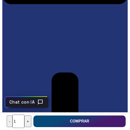
chat_bubble
Chat con IA
COMPRAR