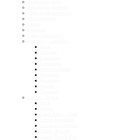
Accesorios Autos
Albañileria, Herreria
Cajas de Herramientas
Destornillador
Pinzas
Escaleras
Gatos Hidráulicos
Herrajes – Candados
Back
Bisagras
Candados
Cerraduras
Herrajes Varios
Mensulas
Pasadores
Ruedas
Tiradores
Llaves – Dados
Back
Dados
Llave Allen – Torx
Llaves Ajustables
Llaves Combinadas
Llaves de Caño
Llaves Tipo L T Y