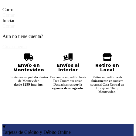
Carro
Cerrar
Iniciar
Cerrar
Aun no tiene cuenta?
Crear cuenta
Envío en
Envíos al
Retiro en
Montevideo
Interior
Local
Enviamos su pedido dentro
Enviamos su pedido hasta
Retire su pedido web
de Montevideo
Tres Cruces sin costo.
únicamente en
nuestra
desde $299 imp. inc.
Despachamos
por la
sucursal Casa Central en
agencia de su agrado.
Hocquart 1676,
Montevideo.
Tarjetas de Crédito y Débito Online