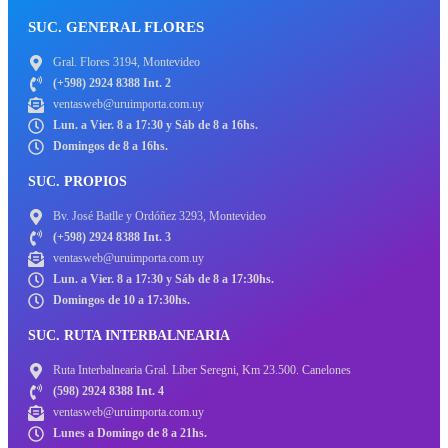
SUC. GENERAL FLORES
Gral. Flores 3194, Montevideo
(+598) 2924 8388 Int. 2
ventasweb@uruimporta.com.uy
Lun. a Vier. 8 a 17:30 y Sáb de 8 a 16hs.
Domingos de 8 a 16hs.
SUC. PROPIOS
Bv. José Batlle y Ordóñez 3293, Montevideo
(+598) 2924 8388 Int. 3
ventasweb@uruimporta.com.uy
Lun. a Vier. 8 a 17:30 y Sáb de 8 a 17:30hs.
Domingos de 10 a 17:30hs.
SUC. RUTA INTERBALNEARIA
Ruta Interbalnearia Gral. Líber Seregni, Km 23.500. Canelones
(598) 2924 8388 Int. 4
ventasweb@uruimporta.com.uy
Lunes a Domingo de 8 a 21hs.