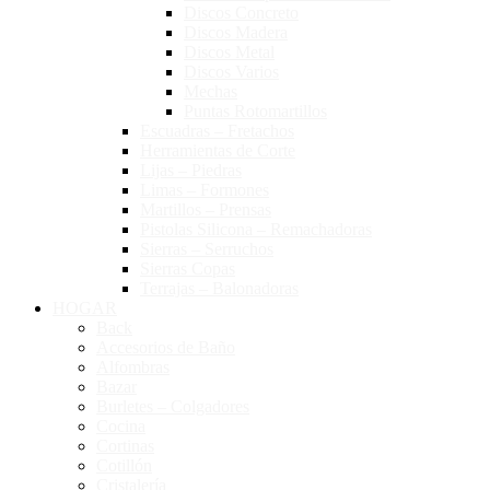
Discos Concreto
Discos Madera
Discos Metal
Discos Varios
Mechas
Puntas Rotomartillos
Escuadras – Fretachos
Herramientas de Corte
Lijas – Piedras
Limas – Formones
Martillos – Prensas
Pistolas Silicona – Remachadoras
Sierras – Serruchos
Sierras Copas
Terrajas – Balonadoras
HOGAR
Back
Accesorios de Baño
Alfombras
Bazar
Burletes – Colgadores
Cocina
Cortinas
Cotillón
Cristalería