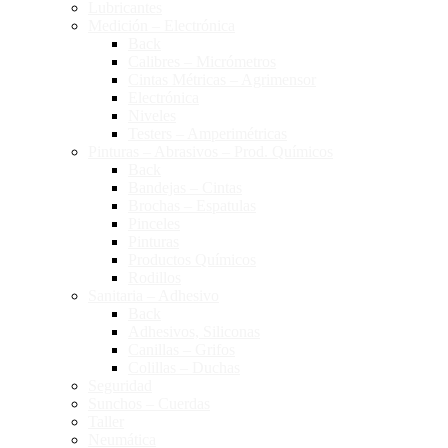
Lubricantes
Medición – Electrónica
Back
Calibres – Micrómetros
Cintas Métricas – Agrimensor
Electrónica
Niveles
Testers – Amperimétricas
Pinturas – Abrasivos – Prod. Químicos
Back
Bandejas – Cintas
Brochas – Espatulas
Pinceles
Pinturas
Productos Químicos
Rodillos
Sanitaria – Adhesivo
Back
Adhesivos, Siliconas
Canillas – Grifos
Colillas – Duchas
Seguridad
Sunchos – Cuerdas
Taller
Neumática