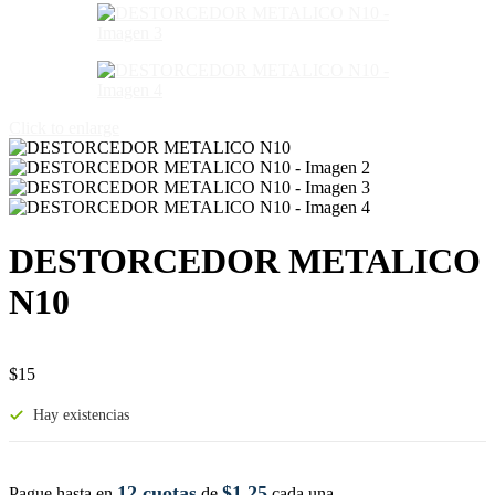
Click to enlarge
DESTORCEDOR METALICO
N10
$
15
Hay existencias
12 cuotas
$1,25
Pague hasta en
de
cada una.