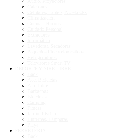
Audio, Proyectores
Calefones
Celulares, Tablets, Notebooks
Climatización
Cocinas, Hornos
Cuidado Personal
Extractores
Informática
Lavadoras, Secadoras
Pequeños Electrodomésticos
Refrigeradores
Televisores Smart TV
DEPORTE Y AIRE LIBRE
Back
Acc. Bicicletas
Aire Libre
Barbacoas
Bicicletas
Camping
Fitness
Jardín, Piscina
Linternas, Lámparas
Playa
FERRETERÍA
Back