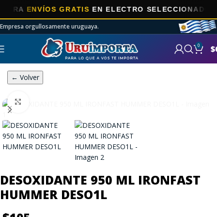
RA
ENVÍOS GRATIS
EN ELECTRO SELECCIONADOS!
Empresa orgullosamente uruguaya.
0
$
← Volver
Click to enlarge
DESOXIDANTE 950 ML IRONFAST
HUMMER DESO1L