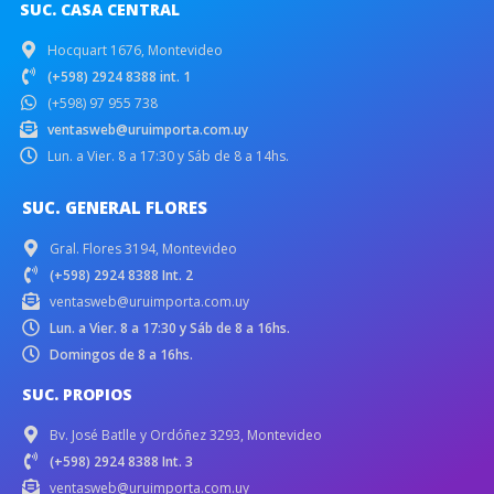
SUC. CASA CENTRAL
Hocquart 1676, Montevideo
(+598) 2924 8388 int. 1
(+598) 97 955 738
ventasweb@uruimporta.com.uy
Lun. a Vier. 8 a 17:30 y Sáb de 8 a 14hs.
SUC. GENERAL FLORES
Gral. Flores 3194, Montevideo
(+598) 2924 8388 Int. 2
ventasweb@uruimporta.com.uy
Lun. a Vier. 8 a 17:30 y Sáb de 8 a 16hs.
Domingos de 8 a 16hs.
SUC. PROPIOS
Bv. José Batlle y Ordóñez 3293, Montevideo
(+598) 2924 8388 Int. 3
ventasweb@uruimporta.com.uy