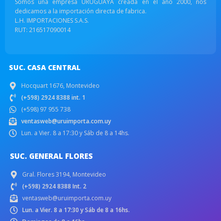
Somos una empresa URUGUAYA creada en el año 2000, nos
dedicamos a la importación directa de fabrica.
L.H. IMPORTACIONES S.A.S.
RUT: 216517090014
SUC. CASA CENTRAL
Hocquart 1676, Montevideo
(+598) 2924 8388 int. 1
(+598) 97 955 738
ventasweb@uruimporta.com.uy
Lun. a Vier. 8 a 17:30 y Sáb de 8 a 14hs.
SUC. GENERAL FLORES
Gral. Flores 3194, Montevideo
(+598) 2924 8388 Int. 2
ventasweb@uruimporta.com.uy
Lun. a Vier. 8 a 17:30 y Sáb de 8 a 16hs.