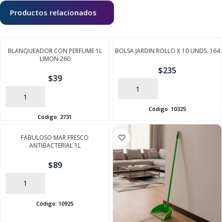
Productos relacionados
BLANQUEADOR CON PERFUME 1L
BOLSA JARDIN ROLLO X 10 UNDS. 164
LIMON 260
$
235
$
39
AÑADIR
AÑADIR
Código:
10325
Código:
2731
FABULOSO MAR FRESCO
ANTIBACTERIAL 1L
$
89
AÑADIR
Código:
10925