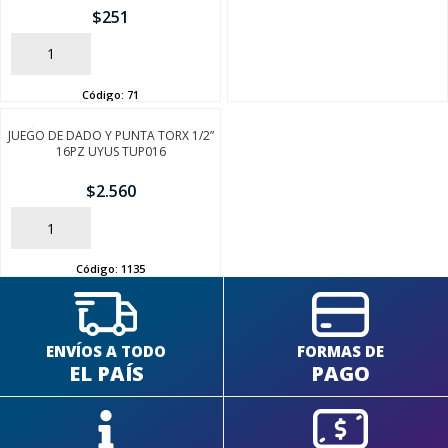
$
251
AÑADIR
Código:
71
JUEGO DE DADO Y PUNTA TORX 1/2”
16PZ UYUS TUP016
$
2.560
AÑADIR
Código:
1135
ENVÍOS A TODO
FORMAS DE
EL PAÍS
PAGO