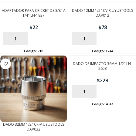
ADAPTADOR PARA CRICKET DE 3/8″ A
DADO 12MM 1/2″ CV-R UYUSTOOLS
1/4″ LH-1937
DAV012
$
22
$
78
AÑADIR
AÑADIR
Código:
718
Código:
1244
DADO DE IMPACTO 36MM 1/2″ LH-
2653
$
228
AÑADIR
Código:
4047
SEGUÍ COMPRANDO
DADO 32MM 1/2″ CR-V UYUSTOOLS
DAV032
FINALIZÁ TU COMPRA