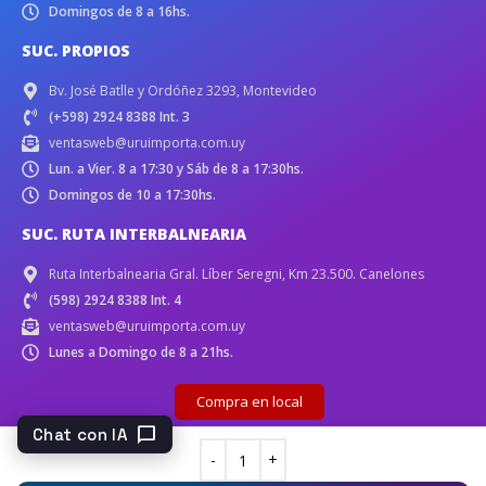
Domingos de 8 a 16hs.
SUC. PROPIOS
Bv. José Batlle y Ordóñez 3293, Montevideo
(+598) 2924 8388 Int. 3
ventasweb@uruimporta.com.uy
Lun. a Vier. 8 a 17:30 y Sáb de 8 a 17:30hs.
Domingos de 10 a 17:30hs.
SUC. RUTA INTERBALNEARIA
Ruta Interbalnearia Gral. Líber Seregni, Km 23.500. Canelones
(598) 2924 8388 Int. 4
ventasweb@uruimporta.com.uy
Lunes a Domingo de 8 a 21hs.
Compra en local
chat_bubble
Chat con IA