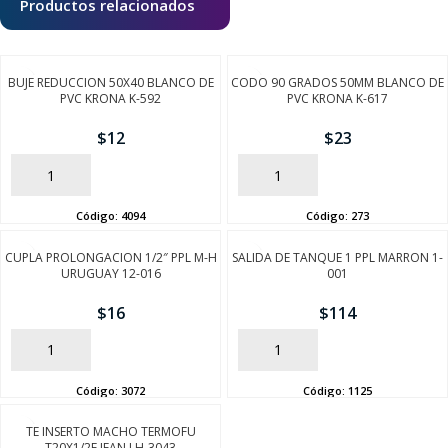
Productos relacionados
BUJE REDUCCION 50X40 BLANCO DE
CODO 90 GRADOS 50MM BLANCO DE
PVC KRONA K-592
PVC KRONA K-617
$
12
$
23
AÑADIR
AÑADIR
Código:
4094
Código:
273
CUPLA PROLONGACION 1/2″ PPL M-H
SALIDA DE TANQUE 1 PPL MARRON 1-
URUGUAY 12-016
001
$
16
$
114
AÑADIR
AÑADIR
Código:
3072
Código:
1125
TE INSERTO MACHO TERMOFU
T20X1/2F IFAN LH-3043