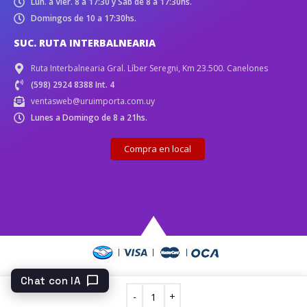
Lun. a Vier. 8 a 17:30 y Sáb de 8 a 17:30hs.
Domingos de 10 a 17:30hs.
SUC. RUTA INTERBALNEARIA
Ruta Interbalnearia Gral. Líber Seregni, Km 23.500. Canelones
(598) 2924 8388 Int. 4
ventasweb@uruimporta.com.uy
Lunes a Domingo de 8 a 21hs.
Compra en local
chat_bubble
Chat con IA