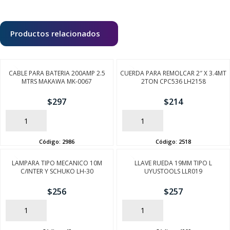
Productos relacionados
CABLE PARA BATERIA 200AMP 2.5
CUERDA PARA REMOLCAR 2″ X 3.4MT
MTRS MAKAWA MK-0067
2TON CPC536 LH2158
$
297
$
214
AÑADIR
AÑADIR
Código:
2986
Código:
2518
LAMPARA TIPO MECANICO 10M
LLAVE RUEDA 19MM TIPO L
C/INTER Y SCHUKO LH-30
UYUSTOOLS LLR019
$
256
$
257
AÑADIR
AÑADIR