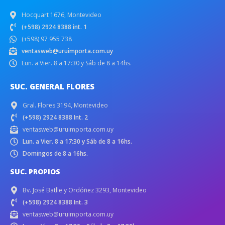
Hocquart 1676, Montevideo
(+598) 2924 8388 int. 1
(+598) 97 955 738
ventasweb@uruimporta.com.uy
Lun. a Vier. 8 a 17:30 y Sáb de 8 a 14hs.
SUC. GENERAL FLORES
Gral. Flores 3194, Montevideo
(+598) 2924 8388 Int. 2
ventasweb@uruimporta.com.uy
Lun. a Vier. 8 a 17:30 y Sáb de 8 a 16hs.
Domingos de 8 a 16hs.
SUC. PROPIOS
Bv. José Batlle y Ordóñez 3293, Montevideo
(+598) 2924 8388 Int. 3
ventasweb@uruimporta.com.uy