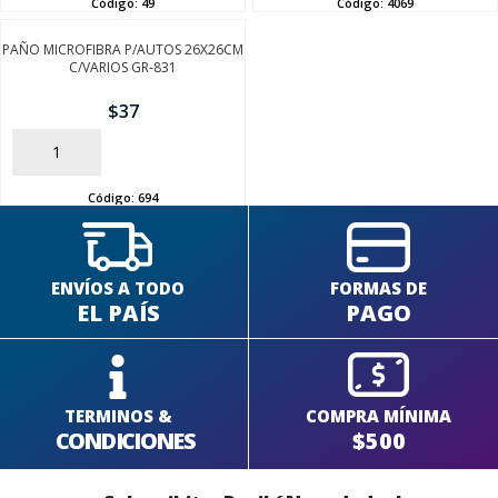
Código:
49
Código:
4069
PAÑO MICROFIBRA P/AUTOS 26X26CM
C/VARIOS GR-831
$
37
AÑADIR
Código:
694
ENVÍOS A TODO
FORMAS DE
EL PAÍS
PAGO
TERMINOS &
COMPRA MÍNIMA
CONDICIONES
$500