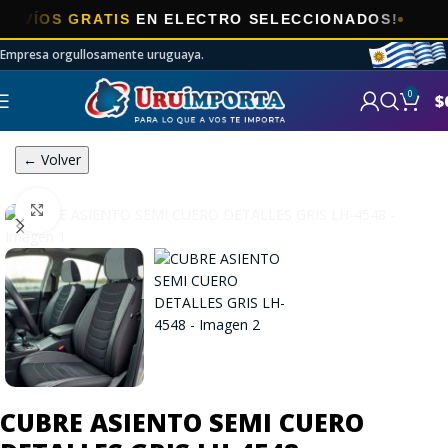
OS GRATIS
EN ELECTRO SELECCIONADOS!
Empresa orgullosamente uruguaya.
0
$
← Volver
Click to enlarge
CUBRE ASIENTO SEMI CUERO