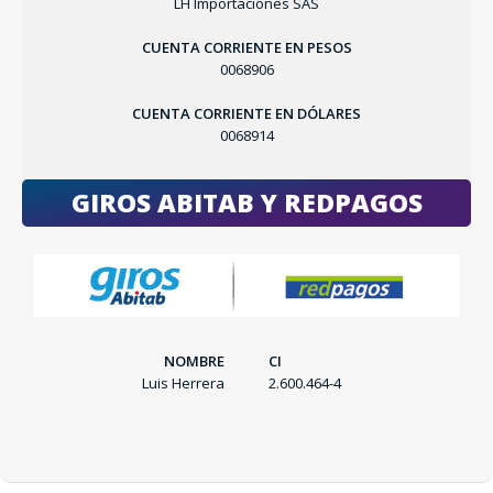
LH Importaciones SAS
CUENTA CORRIENTE EN PESOS
0068906
CUENTA CORRIENTE EN DÓLARES
0068914
GIROS ABITAB Y REDPAGOS
SEGUÍ COMPRANDO
NOMBRE
CI
FINALIZÁ TU COMPRA
Luis Herrera
2.600.464-4