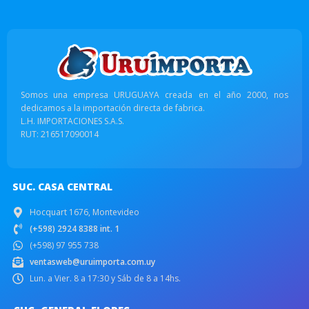
Somos una empresa URUGUAYA creada en el año 2000, nos
dedicamos a la importación directa de fabrica.
L.H. IMPORTACIONES S.A.S.
RUT: 216517090014
SUC. CASA CENTRAL
Hocquart 1676, Montevideo
(+598) 2924 8388 int. 1
(+598) 97 955 738
ventasweb@uruimporta.com.uy
Lun. a Vier. 8 a 17:30 y Sáb de 8 a 14hs.