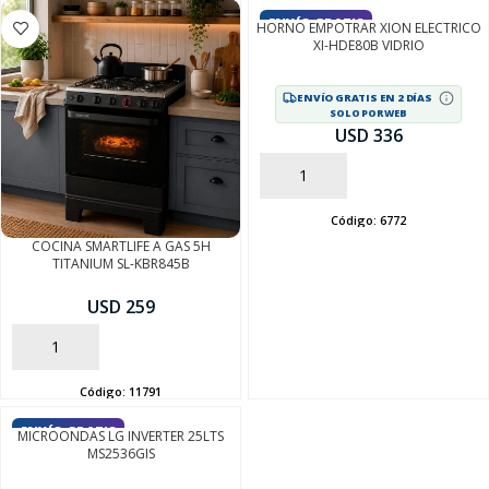
ENVÍO GRATIS
HORNO EMPOTRAR XION ELECTRICO
XI-HDE80B VIDRIO
SEGUÍ COMPRANDO
ENVÍO GRATIS EN 2 DÍAS
SOLO POR WEB
FINALIZÁ TU COMPRA
USD 336
AÑADIR
Código:
6772
COCINA SMARTLIFE A GAS 5H
TITANIUM SL-KBR845B
USD 259
AÑADIR
Código:
11791
ENVÍO GRATIS
MICROONDAS LG INVERTER 25LTS
MS2536GIS