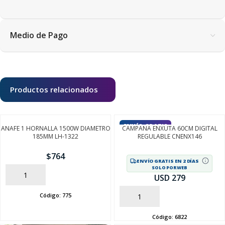
Medio de Pago
Productos relacionados
ENVÍO GRATIS
ANAFE 1 HORNALLA 1500W DIAMETRO
CAMPANA ENXUTA 60CM DIGITAL
185MM LH-1322
REGULABLE CNENX146
$
764
ENVÍO GRATIS EN 2 DÍAS
SOLO POR WEB
AÑADIR
USD 279
Código:
775
AÑADIR
Código:
6822