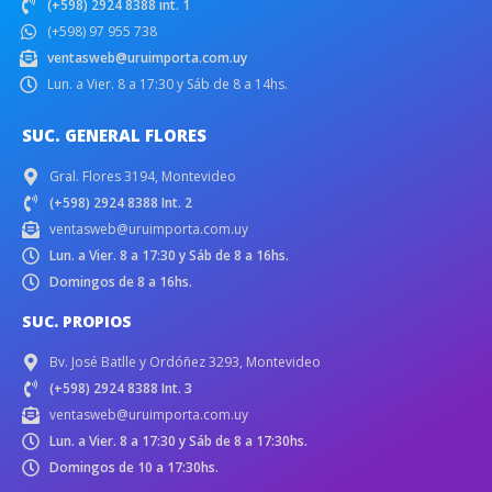
(+598) 2924 8388 int. 1
(+598) 97 955 738
ventasweb@uruimporta.com.uy
Lun. a Vier. 8 a 17:30 y Sáb de 8 a 14hs.
SUC. GENERAL FLORES
Gral. Flores 3194, Montevideo
(+598) 2924 8388 Int. 2
ventasweb@uruimporta.com.uy
Lun. a Vier. 8 a 17:30 y Sáb de 8 a 16hs.
Domingos de 8 a 16hs.
SUC. PROPIOS
Bv. José Batlle y Ordóñez 3293, Montevideo
(+598) 2924 8388 Int. 3
ventasweb@uruimporta.com.uy
Lun. a Vier. 8 a 17:30 y Sáb de 8 a 17:30hs.
Domingos de 10 a 17:30hs.