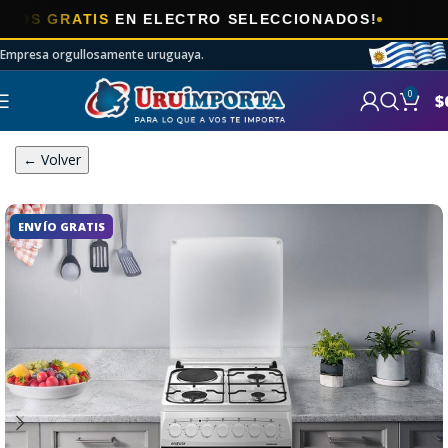
🎯
GRATIS
EN ELECTRO SELECCIONADOS!
Empresa orgullosamente uruguaya.
0
$
← Volver
ENVÍO GRATIS