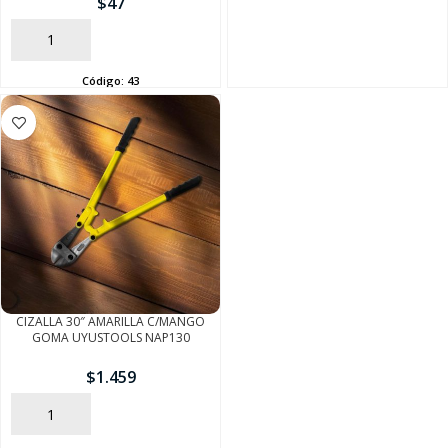
$
47
SEGUÍ COMPRANDO
AÑADIR
FINALIZÁ TU COMPRA
Código:
43
CIZALLA 30″ AMARILLA C/MANGO
GOMA UYUSTOOLS NAP130
$
1.459
AÑADIR