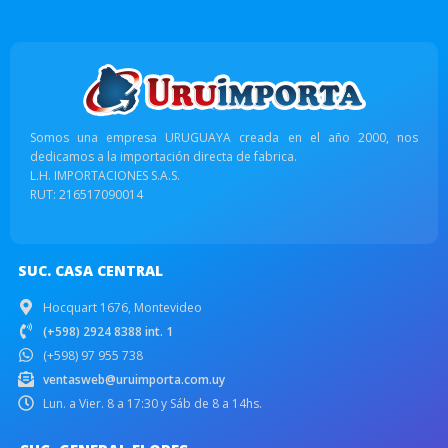
Somos una empresa URUGUAYA creada en el año 2000, nos
dedicamos a la importación directa de fabrica.
L.H. IMPORTACIONES S.A.S.
RUT: 216517090014
SUC. CASA CENTRAL
Hocquart 1676, Montevideo
(+598) 2924 8388 int. 1
(+598) 97 955 738
ventasweb@uruimporta.com.uy
Lun. a Vier. 8 a 17:30 y Sáb de 8 a 14hs.