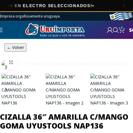
🎯
EN ELECTRO SELECCIONADOS!
AHORA
Empresa orgullosamente uruguaya.
0
$
← Volver
Click to enlarge
CIZALLA 36″ AMARILLA C/MANGO
GOMA UYUSTOOLS NAP136