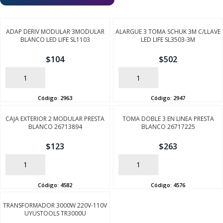
ADAP DERIV MODULAR 3MODULAR
ALARGUE 3 TOMA SCHUK 3M C/LLAVE
BLANCO LED LIFE SL1103
LED LIFE SL3503-3M
$
104
$
502
AÑADIR
AÑADIR
Código:
2963
Código:
2947
CAJA EXTERIOR 2 MODULAR PRESTA
TOMA DOBLE 3 EN LINEA PRESTA
BLANCO 26713894
BLANCO 26717225
SEGUÍ COMPRANDO
$
123
$
263
FINALIZÁ TU COMPRA
AÑADIR
AÑADIR
Código:
4582
Código:
4576
TRANSFORMADOR 3000W 220V-110V
UYUSTOOLS TR3000U