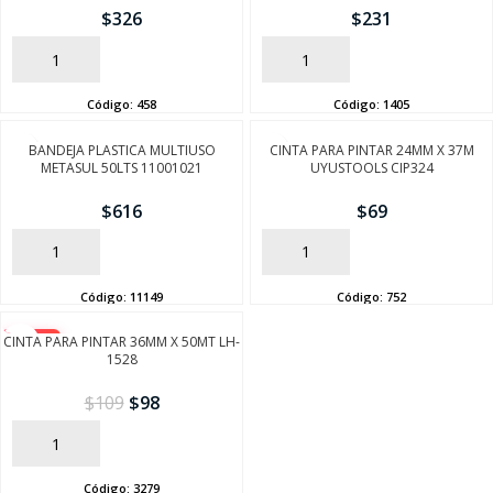
$
326
$
231
AÑADIR
AÑADIR
Código:
458
Código:
1405
BANDEJA PLASTICA MULTIUSO
CINTA PARA PINTAR 24MM X 37M
METASUL 50LTS 11001021
UYUSTOOLS CIP324
$
616
$
69
AÑADIR
AÑADIR
Código:
11149
Código:
752
CINTA PARA PINTAR 36MM X 50MT LH-
-10%
1528
$
109
$
98
AÑADIR
Código:
3279
SEGUÍ COMPRANDO