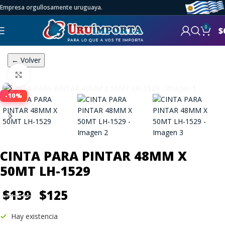
Empresa orgullosamente uruguaya.
0
$
← Volver
Click to enlarge
-10%
CINTA PARA PINTAR 48MM X
50MT LH-1529
$
139
$
125
Hay existencia