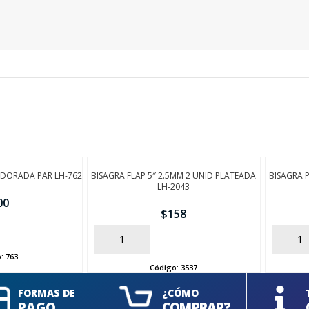
 DORADA PAR LH-762
BISAGRA FLAP 5″ 2.5MM 2 UNID PLATEADA
BISAGRA 
LH-2043
00
$
158
AÑADIR
AÑADIR
o:
763
Código:
3537
FORMAS DE
¿CÓMO
PAGO
COMPRAR?