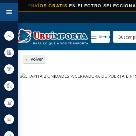
RA
ENVÍOS GRATIS
EN ELECTRO SELECCIONADOS!
Menú
← Volver