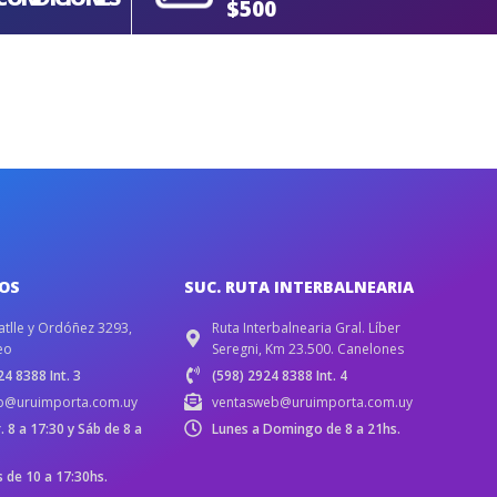
$500
IOS
SUC. RUTA INTERBALNEARIA
atlle y Ordóñez 3293,
Ruta Interbalnearia Gral. Líber
eo
Seregni, Km 23.500. Canelones
4 8388 Int. 3
(598) 2924 8388 Int. 4
b@uruimporta.com.uy
ventasweb@uruimporta.com.uy
r. 8 a 17:30 y Sáb de 8 a
Lunes a Domingo de 8 a 21hs.
de 10 a 17:30hs.