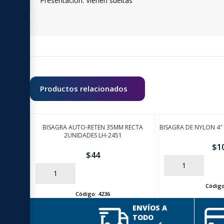
Presentación: Vienen sueltas
Productos relacionados
BISAGRA AUTO-RETEN 35MM RECTA
BISAGRA DE NYLON 4″
2UNIDADES LH-2451
$
1
$
44
AÑADIR
AÑADIR
Códig
Código:
4236
ENVÍOS A
TODO