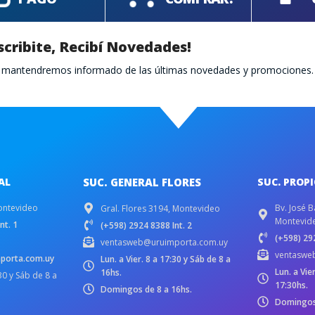
scribite, Recibí Novedades!
te mantendremos informado de las últimas novedades y promociones.
AL
SUC. GENERAL FLORES
SUC. PROP
ontevideo
Bv. José B
Gral. Flores 3194, Montevideo
Montevid
nt. 1
(+598) 2924 8388 Int. 2
(+598) 292
ventasweb@uruimporta.com.uy
ventaswe
porta.com.uy
Lun. a Vier. 8 a 17:30 y Sáb de 8 a
Lun. a Vie
16hs.
:30 y Sáb de 8 a
17:30hs.
Domingos de 8 a 16hs.
Domingos 