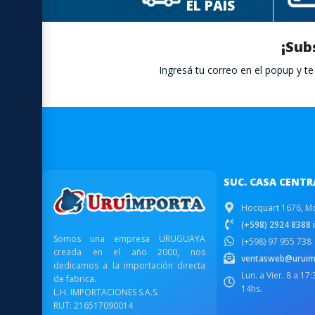
EL PAÍS
¡Sub
Ingresá tu correo en el popup y 
SUC. CASA CENTR
Hocquart 1676, M
(+598) 2924 8388 i
Somos una empresa URUGUAYA
(+598) 97 955 738
creada en el año 2000, nos
ventasweb@uruim
dedicamos a la importación directa
Lun. a Vier. 8 a 17
de fabrica.
14hs.
L.H. IMPORTACIONES S.A.S.
RUT: 216517090014