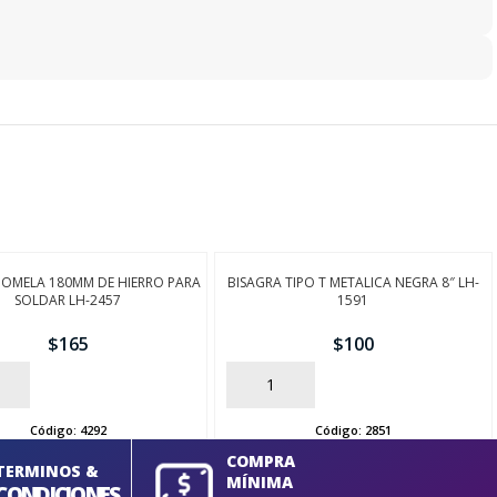
POMELA 180MM DE HIERRO PARA
BISAGRA TIPO T METALICA NEGRA 8″ LH-
SOLDAR LH-2457
1591
$
165
$
100
AÑADIR
Código:
4292
Código:
2851
COMPRA
TERMINOS &
MÍNIMA
CONDICIONES