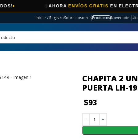
🎯
AHORA
ENVÍOS GRATIS
EN ELECTRO SELE
Iniciar / Registro
Sobre nosotros
Productos
Novedades
Últ
CHAPITA 2 U
PUERTA LH-19
$
93