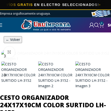
OS GRATIS
EN ELECTRO SELECCIONADOS!
Empresa orgullosamente uruguaya.
0
$
← Volver
Click to enlarge
CESTO ORGANIZADOR
24X17X10CM COLOR SURTIDO LH-